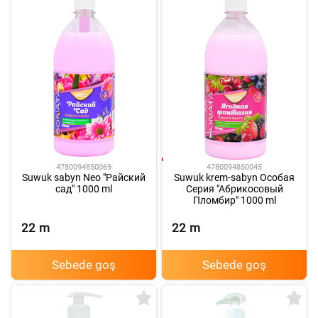
4780094850069
4780094850045
Suwuk sabyn Neo "Райский
Suwuk krem-sabyn Особая
сад" 1000 ml
Серия "Абрикосовый
Пломбир" 1000 ml
22
m
22
m
Sebede goş
Sebede goş