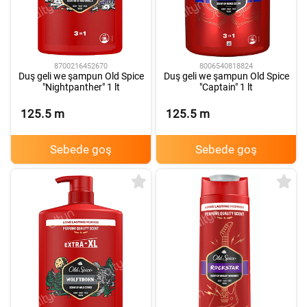
8700216452670
8006540818824
Duş geli we şampun Old Spice
Duş geli we şampun Old Spice
"Nightpanther" 1 lt
"Captain" 1 lt
125.5
m
125.5
m
Sebede goş
Sebede goş