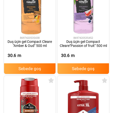
8697420535438
8697420535452
Duş üçin gel Compact Cleare
Duş üçin gel Compact
"Amber & Oud" 500 ml
Cleare"Passion of fruit" 500 ml
30.6
m
30.6
m
Sebede goş
Sebede goş