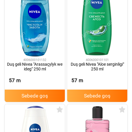
4006000101132
4006000101101
Duş geli Nivea "Arassaçylyk we
Duş geli Nivea "Aloe serginligi"
ideg" 250 ml
250 ml
57
m
57
m
Sebede goş
Sebede goş