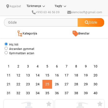
Şahsy gözellik we ideg
Türkmençe
Ýagty
Aşgabat
+993 63 46 56 09
alemcisoft@gmail.com
Gözle
Kategoriýa
Brendlar
Hiç hili
Arzandan gymmat
Gymmatdan arzan
1
2
3
4
5
6
7
8
9
10
11
12
13
14
15
16
17
18
19
20
21
22
23
24
25
26
27
28
29
30
31
32
33
34
35
36
37
38
39
40