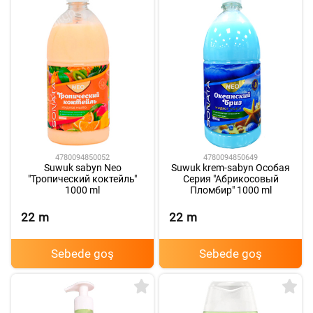
4780094850052
4780094850649
Suwuk sabyn Neo
Suwuk krem-sabyn Особая
"Тропический коктейль"
Серия "Абрикосовый
1000 ml
Пломбир" 1000 ml
22
m
22
m
Sebede goş
Sebede goş