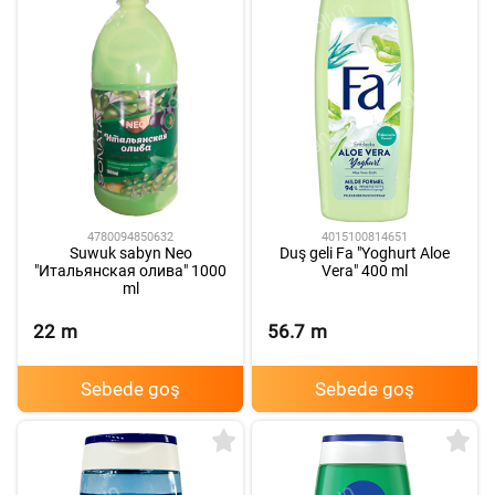
4780094850632
4015100814651
Suwuk sabyn Neo
Duş geli Fa "Yoghurt Aloe
"Итальянская олива" 1000
Vera" 400 ml
ml
22
m
56.7
m
Sebede goş
Sebede goş