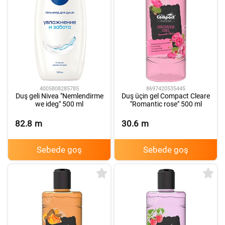
4005808285785
8697420535445
Duş geli Nivea "Nemlendirme
Duş üçin gel Compact Cleare
we ideg" 500 ml
"Romantic rose" 500 ml
82.8
m
30.6
m
Sebede goş
Sebede goş