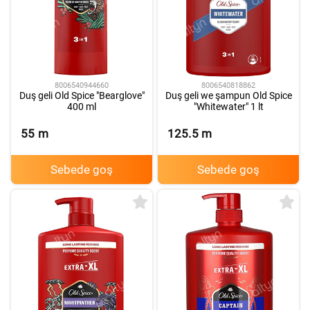
8006540944660
8006540818862
Duş geli Old Spice "Bearglove"
Duş geli we şampun Old Spice
400 ml
"Whitewater" 1 lt
55
m
125.5
m
Sebede goş
Sebede goş