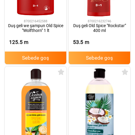
8700216452588
8700216232746
Duş geli we şampun Old Spice
Duş geli Old Spice "Rockstar"
"Wolfthorn" 1 lt
400 ml
125.5
m
53.5
m
Sebede goş
Sebede goş