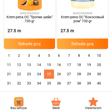
4640030848904
4640030848898
Krem-pena ОС "Тропик шейк"
Krem-pena ОС "Кокосовый
730 gr
ром" 730 gr
27.5
m
27.5
m
Sebede goş
Sebede goş
1
2
3
4
5
6
7
8
9
10
11
12
13
14
15
16
17
18
19
20
21
22
23
24
25
26
27
28
29
30
31
32
33
34
35
36
37
38
39
40
Baş sahypa
Sebet
Halanlarym