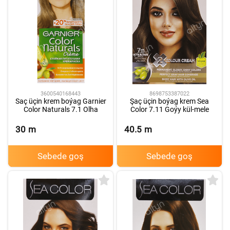
3600540168443
8698753387022
Saç üçin krem boýag Garnier
Şaç üçin boýag krem Sea
Color Naturals 7.1 Olha
Color 7.11 Goýy kül-mele
30
m
40.5
m
Sebede goş
Sebede goş