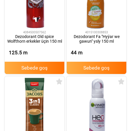
4084500507562
4015100308853
Dezodorant Old spice
Dezodorant Fa "Hyýar we
Wolfthorn erkekler üçin 150 ml
gawun" ysly 150 ml
125.5
m
44
m
Sebede goş
Sebede goş