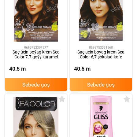
8698753381877
8698753381860
Şaç üçin boýag krem Sea
Saç ucin boyag krem Sea
Color 7.7 goýy karamel
Color 6,7 şokolad-kofe
40.5
m
40.5
m
Sebede goş
Sebede goş