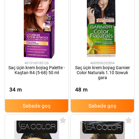
4015100185126
4600936252854
Saç üçin krem boýag Palette -
Saç üçin krem boýag Garnier
Kaştan R4 (5-68) 50 ml
Color Naturals 1.10 Sowuk
gara
34
m
48
m
Sebede goş
Sebede goş