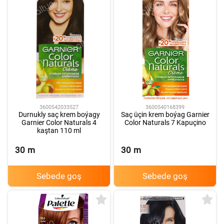
3600542033527
3600540168399
Durnukly saç krem boýagy
Saç üçin krem boýag Garnier
Garnier Color Naturals 4
Color Naturals 7 Kapuçino
kaştan 110 ml
30
m
30
m
Sebede goş
Sebede goş