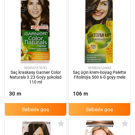
3600541678781
3838824124445
Saç kraskasy Garnier Color
Saç üçin krem-boýag Palette
Naturals 3.23 Goýy şokolad
Fitoliniýa 500 6-0 goýy mele
110 ml
30
m
106
m
Sebede goş
Sebede goş