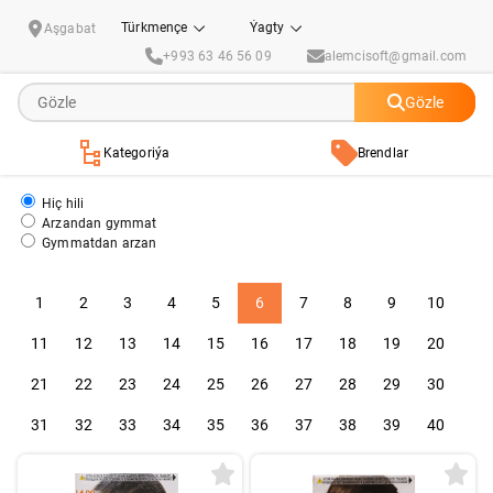
Şahsy gözellik we ideg
Türkmençe
Ýagty
Aşgabat
+993 63 46 56 09
alemcisoft@gmail.com
Gözle
Kategoriýa
Brendlar
Hiç hili
Arzandan gymmat
Gymmatdan arzan
1
2
3
4
5
6
7
8
9
10
11
12
13
14
15
16
17
18
19
20
21
22
23
24
25
26
27
28
29
30
31
32
33
34
35
36
37
38
39
40