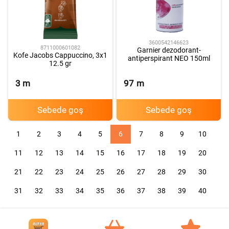
3600542146623
8711000601082
Garnier dezodorant-
Kofe Jacobs Cappuccino, 3x1
antiperspirant NEO 150ml
12.5 gr
3
m
97
m
Sebede goş
Sebede goş
1
2
3
4
5
6
7
8
9
10
11
12
13
14
15
16
17
18
19
20
21
22
23
24
25
26
27
28
29
30
31
32
33
34
35
36
37
38
39
40