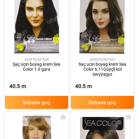
8698753381808
8698753387039
Şaç üçin boýag krem Sea
Saç ucin boyag krem Sea
Color 1.0 gara
Color 6.11Güýçli kül
saryýagyz
40.5
m
40.5
m
Sebede goş
Sebede goş