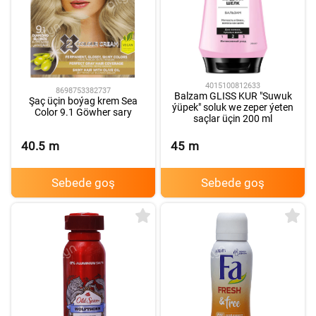
4015100812633
8698753382737
Balzam GLISS KUR "Suwuk
Şaç üçin boýag krem Sea
ýüpek" soluk we zeper ýeten
Color 9.1 Göwher sary
saçlar üçin 200 ml
40.5
m
45
m
Sebede goş
Sebede goş