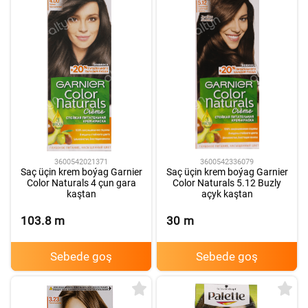
3600542021371
3600542336079
Saç üçin krem boýag Garnier
Saç üçin krem boýag Garnier
Color Naturals 4 çun gara
Color Naturals 5.12 Buzly
kaştan
açyk kaştan
103.8
m
30
m
Sebede goş
Sebede goş