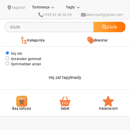
Dezinfisirleýjiler
Türkmençe
Ýagty
Aşgabat
+993 63 46 56 09
alemcisoft@gmail.com
Gözle
Kategoriýa
Brendlar
Hiç hili
Arzandan gymmat
Gymmatdan arzan
Hiç zat tapylmady
Baş sahypa
Sebet
Halanlarym