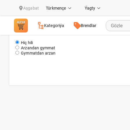
Polotensalar
Aşgabat
Türkmençe
Ýagty
Kategoriýa
Brendlar
Hiç hili
Arzandan gymmat
Gymmatdan arzan