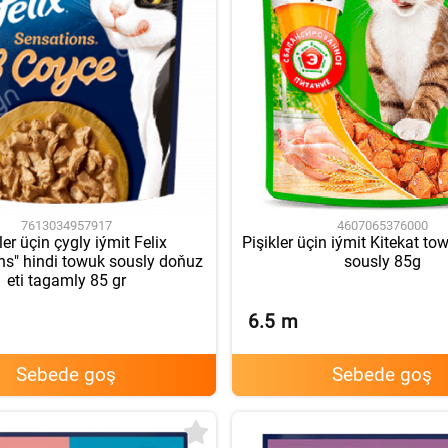
7613034957917
4607065376000
ler üçin çygly iýmit Felix
Pişikler üçin iýmit Kitekat to
ns" hindi towuk sously doňuz
sously 85g
eti tagamly 85 gr
6.5
m
Sebede goş
Sebede goş