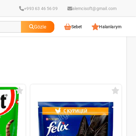
+993 63 46 56 09
alemcisoft@gmail.com
Gözle
Sebet
Halanlarym