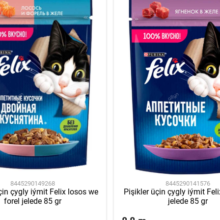
8445290149268
8445290141576
çin çygly iýmit Felix losos we
Pişikler üçin çygly iýmit Feli
forel jelede 85 gr
jelede 85 gr