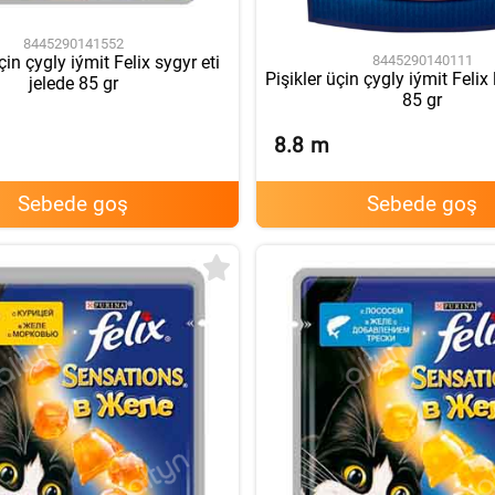
8445290141552
8445290140111
çin çygly iýmit Felix sygyr eti
Pişikler üçin çygly iýmit Felix 
jelede 85 gr
85 gr
8.8
m
Sebede goş
Sebede goş