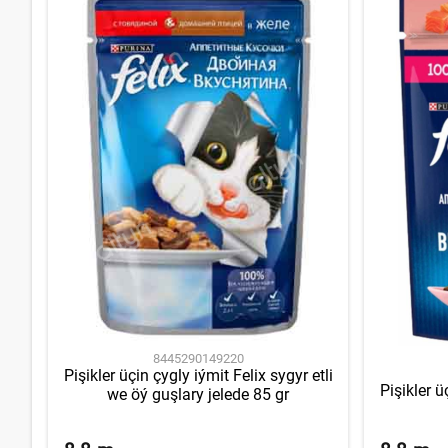
8445290149220
Pişikler üçin çygly iýmit Felix sygyr etli
Pişikler ü
we öý guşlary jelede 85 gr