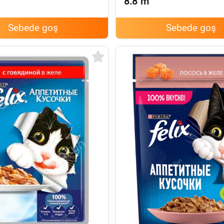
8.8
m
Sebede goş
Sebede goş