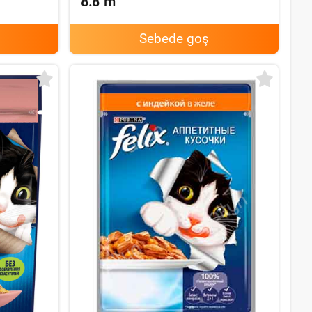
8.8
m
Sebede goş