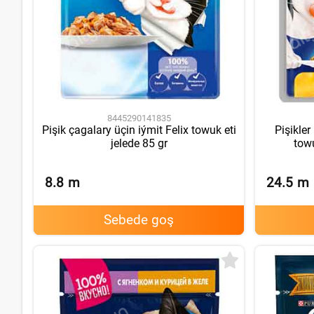
8445290141835
Pişik çagalary üçin iýmit Felix towuk eti
Pişikler
jelede 85 gr
towu
8.8
m
24.5
m
Sebede goş