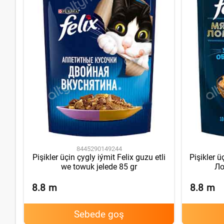
8445290149244
Pişikler üçin çygly iýmit Felix guzu etli
Pişikler ü
we towuk jelede 85 gr
Ло
8.8
m
8.8
m
Sebede goş