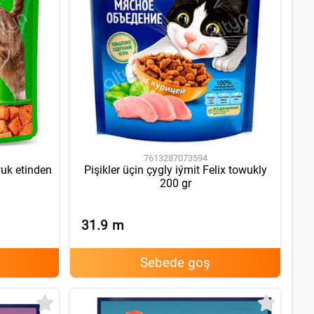
7613287073594
wuk etinden
Pişikler üçin çygly iýmit Felix towukly
200 gr
31.9
m
Sebede goş