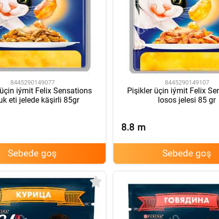
8445290149077
8445290149107
 üçin iýmit Felix Sensations
Pişikler üçin iýmit Felix S
k eti jelede käşirli 85gr
losos jelesi 85 gr
8.8
m
Sebede goş
Sebede goş