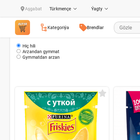
Öý haýwanlaryň idegi
Aşgabat
Türkmençe
Ýagty
Kategoriýa
Brendlar
Hiç hili
Arzandan gymmat
Gymmatdan arzan