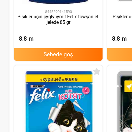
8445290141590
Pişikler üçin çygly iýmit Felix towşan eti
Pişikler ü
jelede 85 gr
8.8
m
8.8
m
Sebede goş