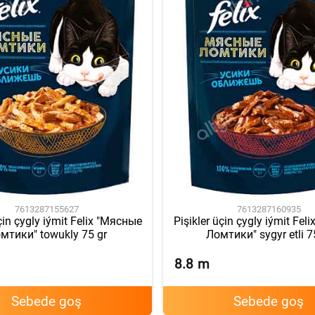
7613287155627
7613287160935
çin çygly iýmit Felix "Мясные
Pişikler üçin çygly iýmit Fe
мтики" towukly 75 gr
Ломтики" sygyr etli 7
8.8
m
Sebede goş
Sebede goş