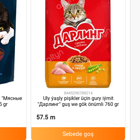
8445290788214
lix "Мясные
Uly ýaşly pişikler üçin gury iýmit
5 gr
"Дарлинг" guş we gök önümli 760 gr
57.5
m
Sebede goş