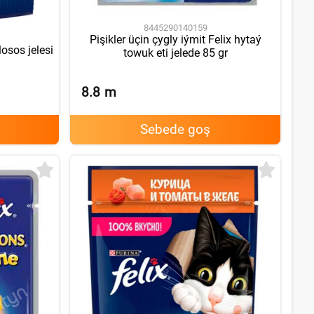
8445290140159
Pişikler üçin çygly iýmit Felix hytaý
losos jelesi
towuk eti jelede 85 gr
8.8
m
Sebede goş