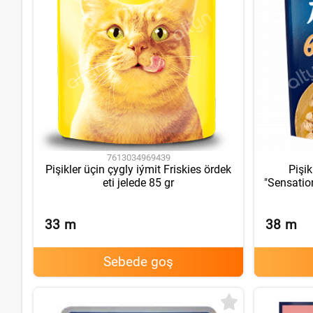
7613034969439
Pişikler üçin çygly iýmit Friskies ördek
Pişik
eti jelede 85 gr
"Sensatio
33
m
38
m
Sebede goş