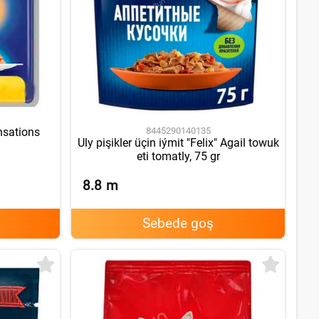
8445290140135
ensations
Uly pişikler üçin iýmit "Felix" Agail towuk
eti tomatly, 75 gr
8.8
m
Sebede goş