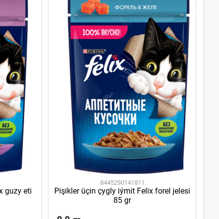
8445290141811
x guzy eti
Pişikler üçin çygly iýmit Felix forel jelesi
85 gr