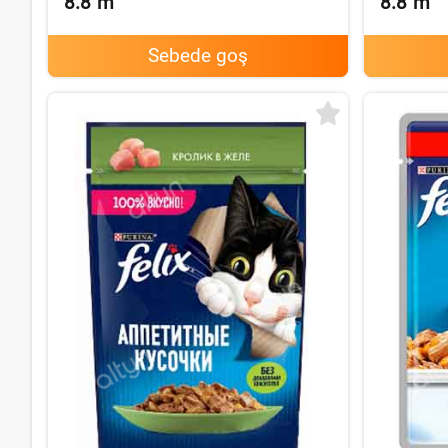
8.8
m
8.8
m
Sebede goş