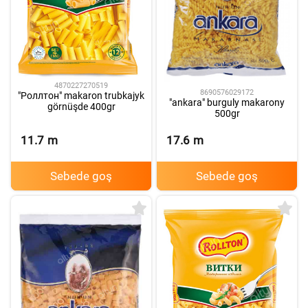
4870227270519
8690576029172
"Роллтон" makaron trubkajyk
"ankara" burguly makarony
görnüşde 400gr
500gr
11.7
m
17.6
m
Sebede goş
Sebede goş