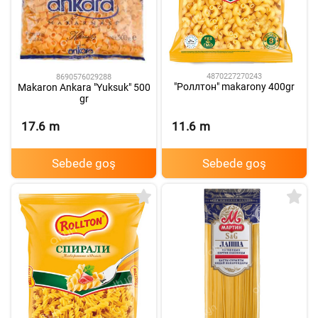
4870227270243
8690576029288
"Роллтон" makarony 400gr
Makaron Ankara "Yuksuk" 500
gr
17.6
m
11.6
m
Sebede goş
Sebede goş