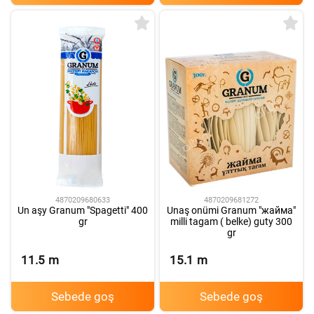
4870209680633
4870209681272
Un aşy Granum "Spagetti" 400
Unaş onümi Granum "жайма"
gr
milli tagam ( belke) guty 300
gr
11.5
m
15.1
m
Sebede goş
Sebede goş