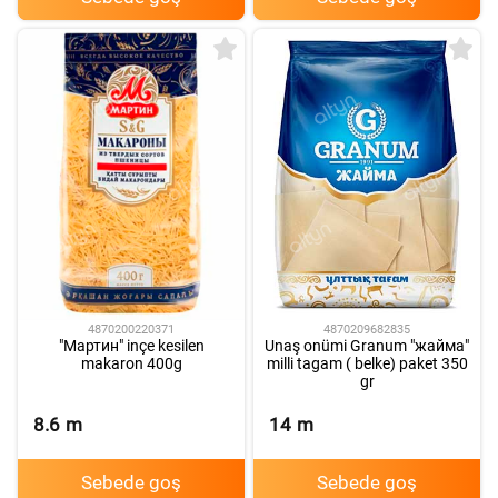
4870200220371
4870209682835
"Мартин" inçe kesilen
Unaş onümi Granum "жайма"
makaron 400g
milli tagam ( belke) paket 350
gr
8.6
m
14
m
Sebede goş
Sebede goş