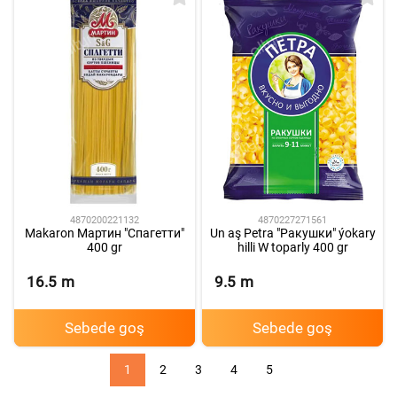
4870200221132
4870227271561
Makaron Мартин "Спагетти"
Un aş Petra "Ракушки" ýokary
400 gr
hilli W toparly 400 gr
16.5
m
9.5
m
Sebede goş
Sebede goş
1
2
3
4
5