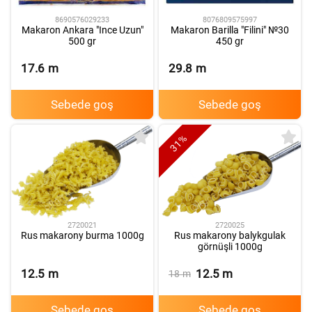
8076809575997
8690576029233
Makaron Barilla "Filini" №30
Makaron Ankara "Ince Uzun"
450 gr
500 gr
17.6
m
29.8
m
Sebede goş
Sebede goş
31%
2720021
2720025
Rus makarony burma 1000g
Rus makarony balykgulak
görnüşli 1000g
12.5
m
12.5
m
18
m
Sebede goş
Sebede goş