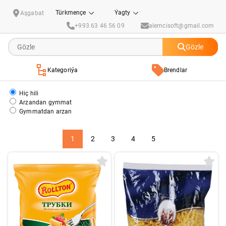
Makaron, wermişel, spagetti
Türkmençe
Ýagty
Aşgabat
+993 63 46 56 09
alemcisoft@gmail.com
Gözle
Kategoriýa
Brendlar
Hiç hili
Arzandan gymmat
Gymmatdan arzan
1
2
3
4
5