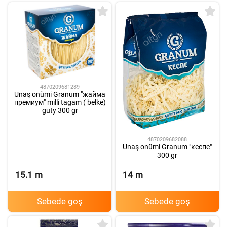
4870209681289
Unaş onümi Granum "жайма
премиум" milli tagam ( belke)
guty 300 gr
4870209682088
Unaş onümi Granum "кеспе"
300 gr
15.1
m
14
m
Sebede goş
Sebede goş