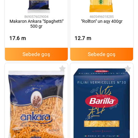
4605496018285
8690576029004
"Rollton" un aşy 400gr
Makaron Ankara "Spaghetti"
500 gr
17.6
m
12.7
m
Sebede goş
Sebede goş