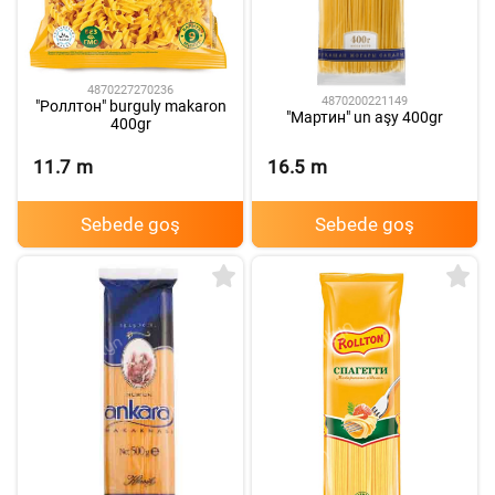
4870227270236
4870200221149
"Роллтон" burguly makaron
"Мартин" un aşy 400gr
400gr
11.7
m
16.5
m
Sebede goş
Sebede goş