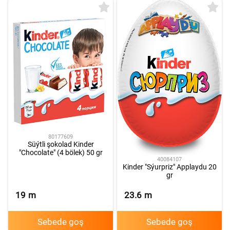
80177609
Süýtli şokolad Kinder
"Chocolate" (4 bölek) 50 gr
40084107
Kinder "Sýurpriz" Applaydu 20
gr
19
m
23.6
m
Sebede goş
Sebede goş