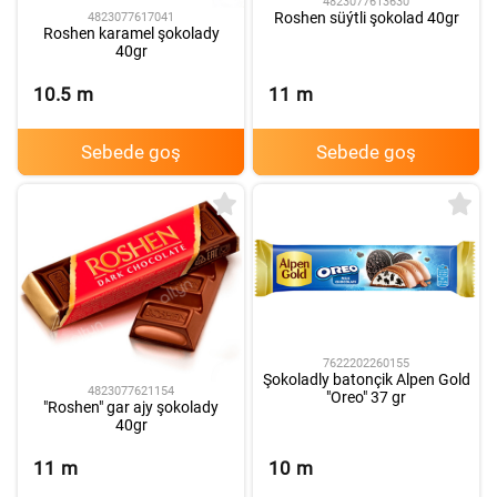
4823077613630
Roshen süýtli şokolad 40gr
4823077617041
Roshen karamel şokolady
40gr
10.5
m
11
m
Sebede goş
Sebede goş
7622202260155
Şokoladly batonçik Alpen Gold
4823077621154
"Oreo" 37 gr
"Roshen" gar ajy şokolady
40gr
11
m
10
m