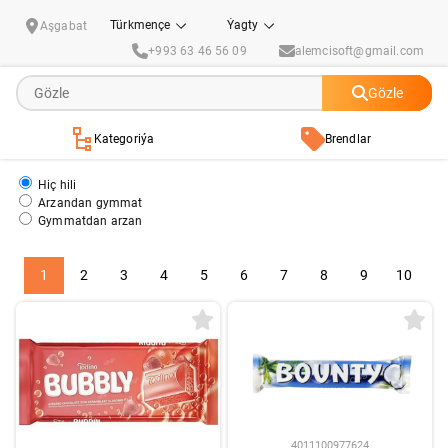
Şokolad
Türkmençe
Ýagty
Aşgabat
+993 63 46 56 09
alemcisoft@gmail.com
Gözle
Kategoriýa
Brendlar
Hiç hili
Arzandan gymmat
Gymmatdan arzan
1
2
3
4
5
6
7
8
9
10
4011100977624