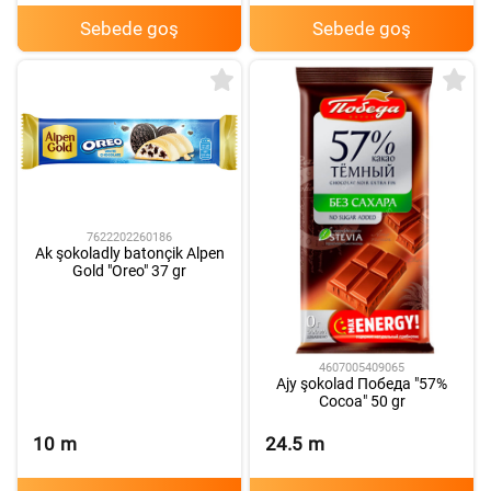
Sebede goş
Sebede goş
7622202260186
Ak şokoladly batonçik Alpen
Gold "Oreo" 37 gr
4607005409065
Ajy şokolad Победа "57%
Cocoa" 50 gr
10
m
24.5
m