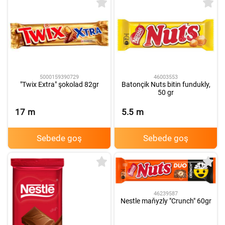
5000159390729
46003553
"Twix Extra" şokolad 82gr
Batonçik Nuts bitin fundukly,
50 gr
17
m
5.5
m
Sebede goş
Sebede goş
46239587
Nestle maňyzly "Crunch" 60gr