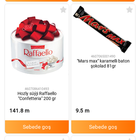
4607065001490
"Mars max" karamelli baton
şokolad 81gr
4607086410493
Hozly süýji Raffaello
"Confetteria" 200 gr
141.8
m
9.5
m
Sebede goş
Sebede goş