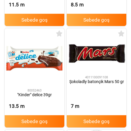
11.5
m
8.5
m
Sebede goş
Sebede goş
4011100091108
Şokoladly batonçik Mars 50 gr
80052463
"Kinder" delice 39gr
13.5
m
7
m
Sebede goş
Sebede goş