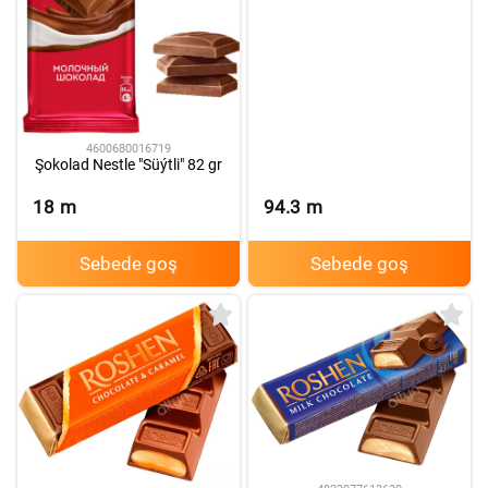
4600680016719
Şokolad Nestle "Süýtli" 82 gr
18
m
94.3
m
Sebede goş
Sebede goş