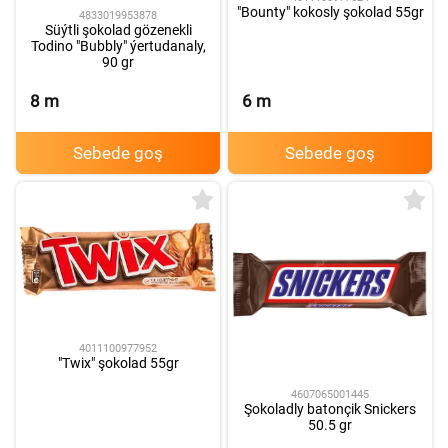
"Bounty" kokosly şokolad 55gr
4833019953878
Süýtli şokolad gözenekli
Todino "Bubbly" ýertudanaly,
90 gr
8
m
6
m
Sebede goş
Sebede goş
4011100977952
"Twix" şokolad 55gr
4607065001445
Şokoladly batonçik Snickers
50.5 gr