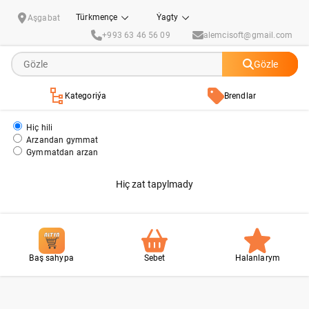
Chikalab
Türkmençe
Ýagty
Aşgabat
+993 63 46 56 09
alemcisoft@gmail.com
Gözle
Kategoriýa
Brendlar
Hiç hili
Arzandan gymmat
Gymmatdan arzan
Hiç zat tapylmady
Baş sahypa
Sebet
Halanlarym