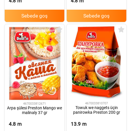
4.8
m
4.8
m
Sebede goş
Sebede goş
4670033810707
4670033812671
Towuk we naggets üçin
Arpa şülesi Preston Mango we
panirowka Preston 200 gr
malinaly 37 gr
4.8
m
13.9
m