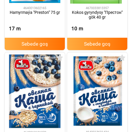
4640013602165
4670033813357
Hamyrmaýa "Preston" 75 gr
Kokos gyryndysy "Престон"
gök 40 gr
17
m
10
m
Sebede goş
Sebede goş