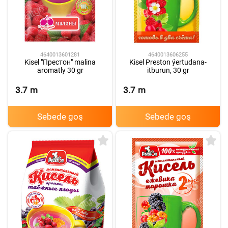
4640013601281
4640013606255
Kisel "Престон" malina
Kisel Preston ýertudana-
aromatly 30 gr
itburun, 30 gr
3.7
m
3.7
m
Sebede goş
Sebede goş