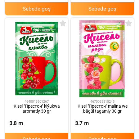
Sebede goş
Sebede goş
4640013601267
4670033815245
Kisel "Престон" klýukwa
Kisel "Престон" malina we
aromatly 30 gr
bägül tagamly 30 gr
3.8
m
3.7
m