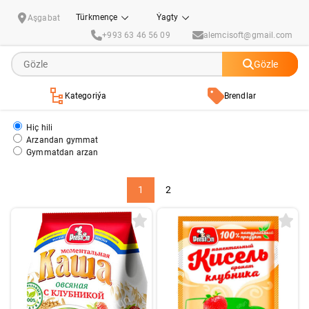
Preston
Türkmençe
Ýagty
Aşgabat
+993 63 46 56 09
alemcisoft@gmail.com
Gözle
Kategoriýa
Brendlar
Hiç hili
Arzandan gymmat
Gymmatdan arzan
1
2