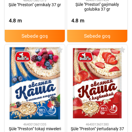
4640013601434
4640013601373
Şüle "Preston" gaýmakly
Şüle "Preston" çernikaly 37 gr
golubika 37 gr
4.8
m
4.8
m
Sebede goş
Sebede goş
4640013601380
4640013601335
Şüle "Preston" ýertudanaly 37
Şüle "Preston" tokaý miweleri