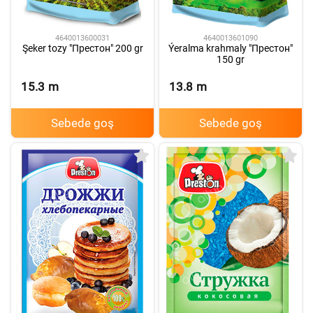
4640013600031
4640013601090
Şeker tozy "Престон" 200 gr
Ýeralma krahmaly "Престон"
150 gr
15.3
m
13.8
m
Sebede goş
Sebede goş