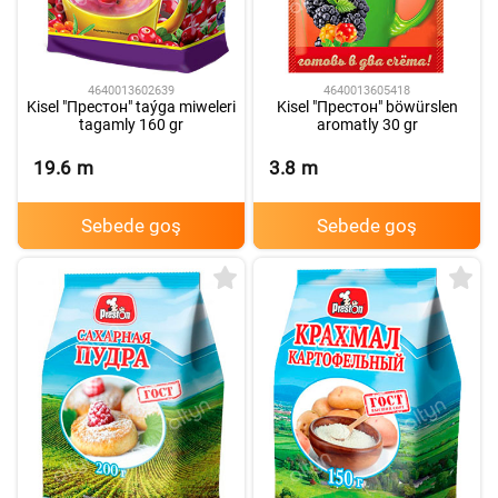
4640013602639
4640013605418
Kisel "Престон" taýga miweleri
Kisel "Престон" böwürslen
tagamly 160 gr
aromatly 30 gr
19.6
m
3.8
m
Sebede goş
Sebede goş