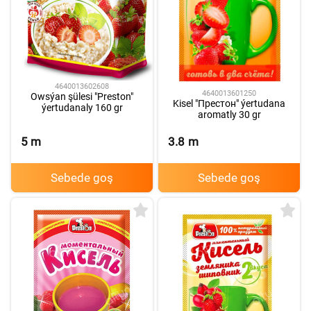
4640013602608
4640013601250
Owsýan şülesi "Preston"
Kisel "Престон" ýertudana
ýertudanaly 160 gr
aromatly 30 gr
5
m
3.8
m
Sebede goş
Sebede goş