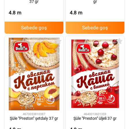
gr
37 gr
4.8
m
4.8
m
Sebede goş
Sebede goş
4640013601359
4670033810387
Şüle "Preston" üljeli 37 gr
Şüle "Preston" şetdaly 37 gr