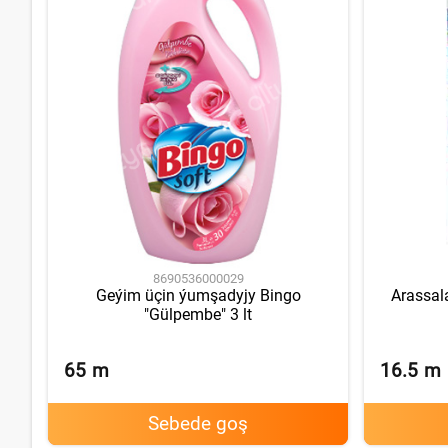
8690536000029
Geýim üçin ýumşadyjy Bingo
Arassal
"Gülpembe" 3 lt
65
m
16.5
m
Sebede goş