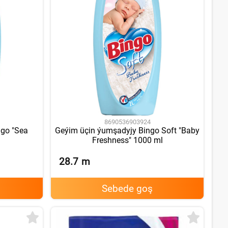
8690536903924
ngo "Sea
Geýim üçin ýumşadyjy Bingo Soft "Baby
Freshness" 1000 ml
28.7
m
Sebede goş