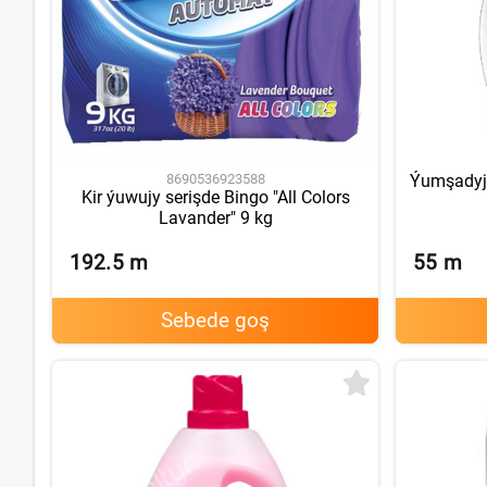
8690536923588
Ýumşadyjy
Kir ýuwujy serişde Bingo "All Colors
Lavander" 9 kg
192.5
m
55
m
Sebede goş