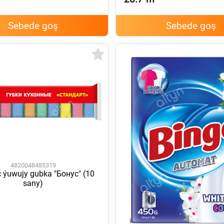
Sebede goş
Sebede goş
4820048485319
 ýuwujy gubka "Бонус" (10
sany)