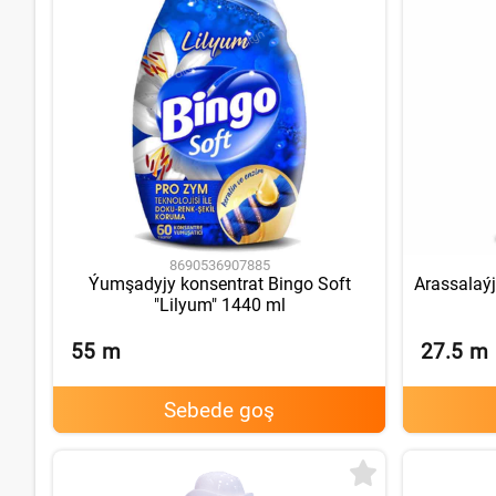
8690536907885
Ýumşadyjy konsentrat Bingo Soft
Arassalaý
"Lilyum" 1440 ml
55
m
27.5
m
Sebede goş