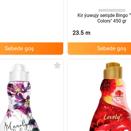
8690536920020
Kir ýuwujy serişde Bingo 
Colors" 450 gr
23.5
m
Sebede goş
Sebede goş