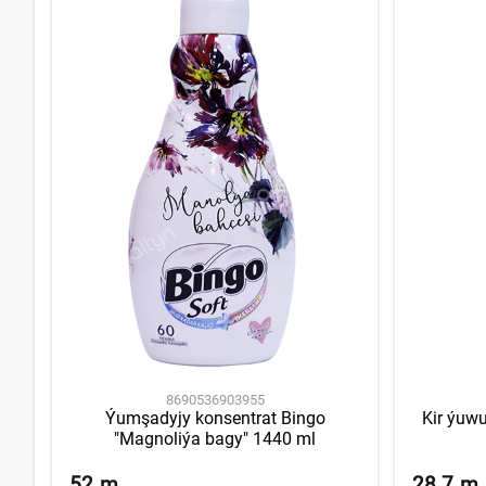
8690536903955
Ýumşadyjy konsentrat Bingo
Kir ýuwu
"Magnoliýa bagy" 1440 ml
52
m
28.7
m