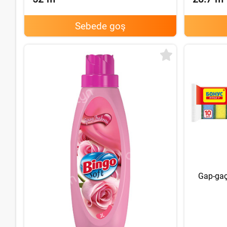
Sebede goş
Gap-gaç