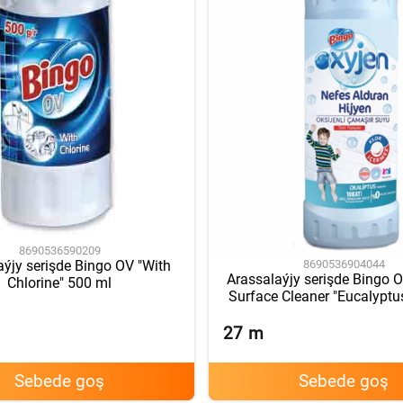
8690536590209
8690536904044
aýjy serişde Bingo OV "With
Arassalaýjy serişde Bingo O
Chlorine" 500 ml
Surface Cleaner "Eucalyptu
27
m
Sebede goş
Sebede goş