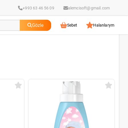
+993 63 46 56 09
alemcisoft@gmail.com
Gözle
Sebet
Halanlarym