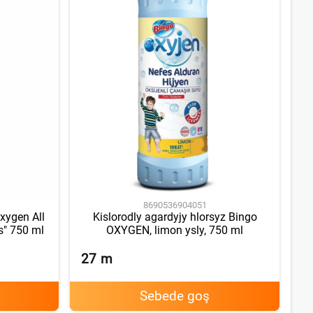
8690536904051
xygen All
Kislorodly agardyjy hlorsyz Bingo
s" 750 ml
OXYGEN, limon ysly, 750 ml
27
m
Sebede goş