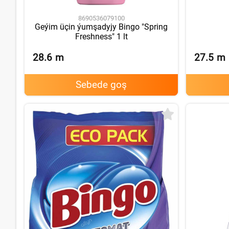
8690536079100
Geýim üçin ýumşadyjy Bingo "Spring
Freshness" 1 lt
28.6
m
27.5
m
Sebede goş