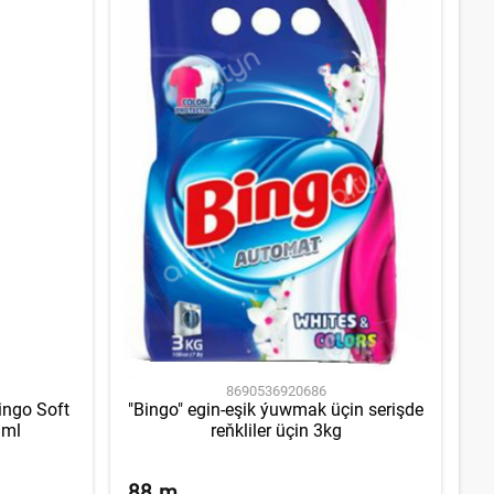
8690536920686
ingo Soft
"Bingo" egin-eşik ýuwmak üçin serişde
 ml
reňkliler üçin 3kg
88
m