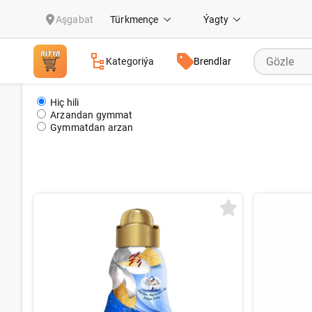
Bingo
Aşgabat
Türkmençe
Ýagty
Kategoriýa
Brendlar
Hiç hili
Arzandan gymmat
Gymmatdan arzan