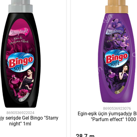
8690536923076
8690536922024
Egin-eşik üçin ýumşadyjy B
jy serişde Gel Bingo "Starry
"Parfum effect" 1000
night" 1ml
28.7
m