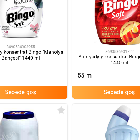
8690536903955
8690536901722
 konsentrat Bingo "Manolya
Ýumşadyjy konsentrat Bingo
Bahçesi" 1440 ml
1440 ml
55
m
Sebede goş
Sebede goş