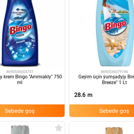
8690536004751
8690536079186
jy krem Bingo "Ammiakly" 750
Geýim üçin ýumşadyjy Bi
ml
Breeze" 1 Lt
28.6
m
Sebede goş
Sebede goş