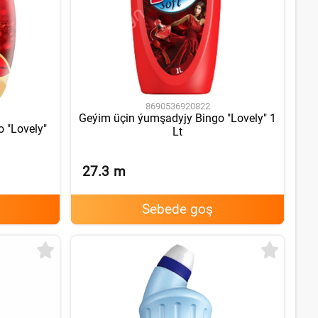
8690536920822
Geýim üçin ýumşadyjy Bingo "Lovely" 1
 "Lovely"
Lt
27.3
m
Sebede goş