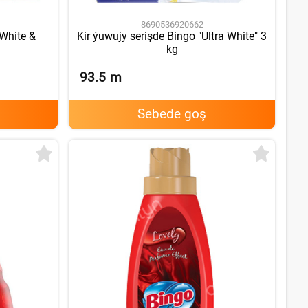
8690536920662
"White &
Kir ýuwujy serişde Bingo "Ultra White" 3
kg
93.5
m
Sebede goş