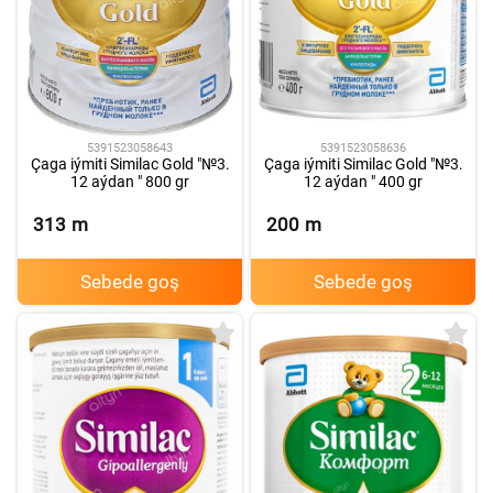
5391523058636
5391523058643
Çaga iýmiti Similac Gold "№3.
Çaga iýmiti Similac Gold "№3.
12 aýdan " 400 gr
12 aýdan " 800 gr
313
m
200
m
Sebede goş
Sebede goş