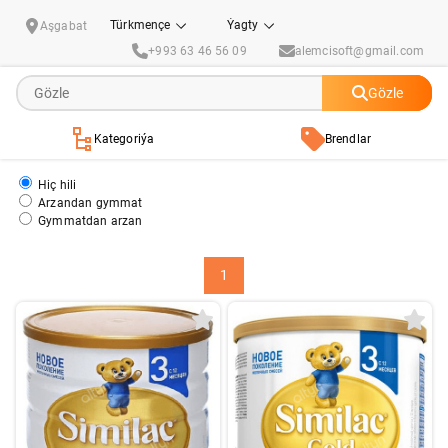
Similac
Türkmençe
Ýagty
Aşgabat
+993 63 46 56 09
alemcisoft@gmail.com
Gözle
Kategoriýa
Brendlar
Hiç hili
Arzandan gymmat
Gymmatdan arzan
1