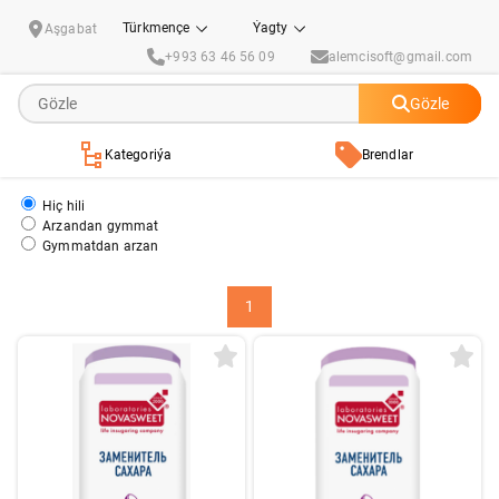
Novasweet
Türkmençe
Ýagty
Aşgabat
+993 63 46 56 09
alemcisoft@gmail.com
Gözle
Kategoriýa
Brendlar
Hiç hili
Arzandan gymmat
Gymmatdan arzan
1