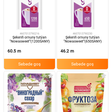
4607013790216
4607013790230
Şekeriň ornuny tutýan
Şekeriň ornuny tutýan
“Nowasweet”(1200SANY)
“Nowasweet”(650SANY)
60.5
m
46.2
m
Sebede goş
Sebede goş