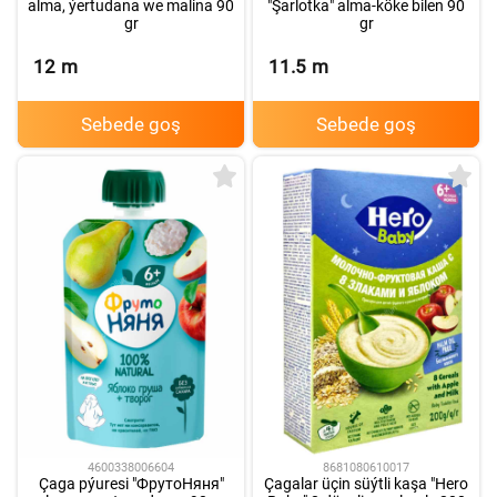
alma, ýertudana we malina 90
"Şarlotka" alma-köke bilen 90
gr
gr
12
m
11.5
m
Sebede goş
Sebede goş
4600338006604
8681080610017
Çaga pýuresi "ФрутоНяня"
Çagalar üçin süýtli kaşa "Hero