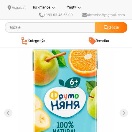
Köpmiwe şiresi "ФрутоНяня" 200 ml
Türkmençe
Ýagty
Aşgabat
+993 63 46 56 09
alemcisoft@gmail.com
Gözle
Kategoriýa
Brendlar