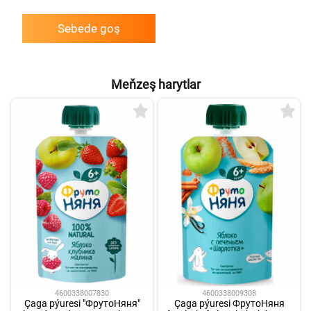
Sebede goş
Meňzeş harytlar
4600338007830
4600338009308
Çaga pýuresi "ФрутоНяня"
Çaga pýuresi ФрутоНяня