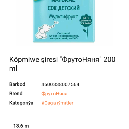
Köpmiwe şiresi "ФрутоНяня" 200
ml
Barkod
4600338007564
Brend
ФрутоНяня
Kategoriýa
#
Çaga iýmitleri
13.6
m