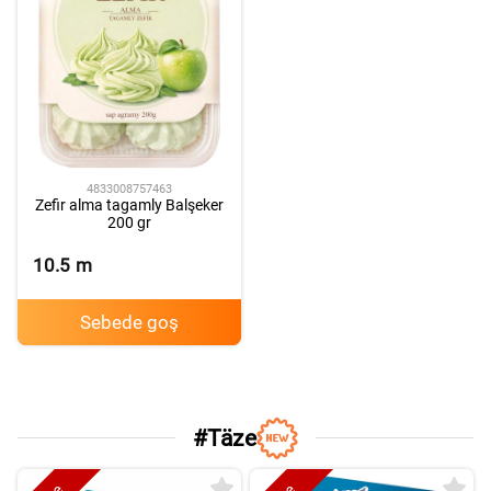
4833008757463
Zefir alma tagamly Balşeker
200 gr
10.5
m
Sebede goş
N
#
Täze