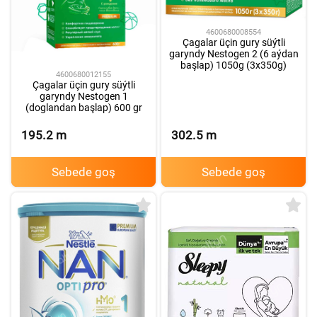
4600680008554
Çagalar üçin gury süýtli
garyndy Nestogen 2 (6 aýdan
başlap) 1050g (3x350g)
4600680012155
Çagalar üçin gury süýtli
garyndy Nestogen 1
(doglandan başlap) 600 gr
195.2
m
302.5
m
Sebede goş
Sebede goş