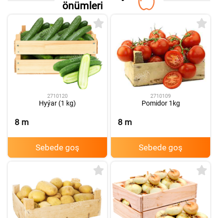
A
önümleri
2710120
2710109
Hyýar (1 kg)
Pomidor 1kg
8
m
8
m
Sebede goş
Sebede goş