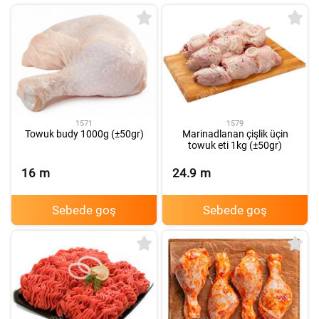
1571
1579
Towuk budy 1000g (±50gr)
Marinadlanan çişlik üçin
towuk eti 1kg (±50gr)
16
m
24.9
m
Sebede goş
Sebede goş