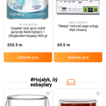
8681212062929
7613032405700
"Sleepy" natural çaga arlygy
Çagalar üçin gury süýtli
6lyk 20sany
garyndy NAN Optipro 1
(doglandan başlap) 800 gr
335.5
m
69.5
m
Sebede goş
Sebede goş
#
Hojalyk, öý
R
esbaplary