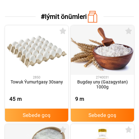
G
#
Iýmit önümleri
2850
2740031
Towuk Ýumurtgasy 30sany
Bugday uny (Gazagystan)
1000g
45
m
9
m
Sebede goş
Sebede goş