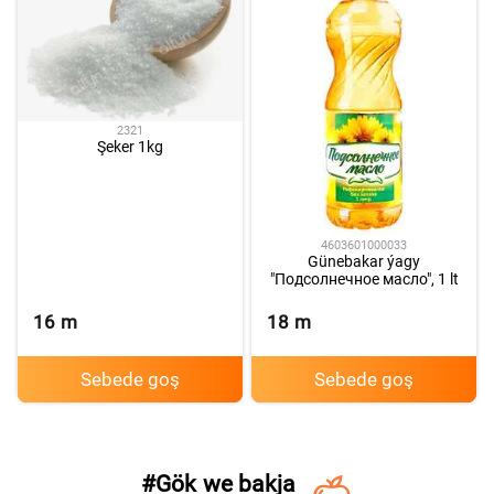
2321
Şeker 1kg
4603601000033
Günebakar ýagy
"Подсолнечное масло", 1 lt
16
m
18
m
Sebede goş
Sebede goş
#
Gök we bakja