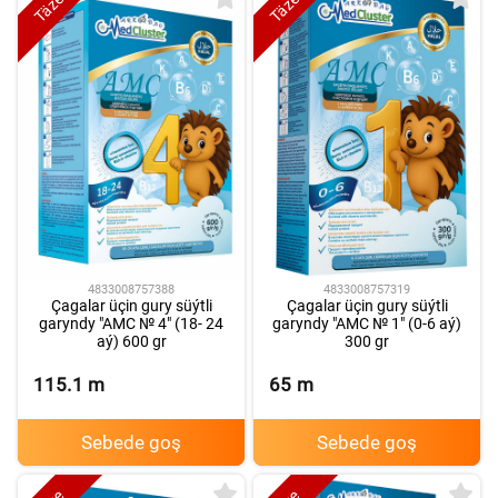
Täze
Täze
4833008757388
4833008757319
Çagalar üçin gury süýtli
Çagalar üçin gury süýtli
garyndy "AMC № 4" (18- 24
garyndy "AMC № 1" (0-6 aý)
aý) 600 gr
300 gr
115.1
m
65
m
Sebede goş
Sebede goş