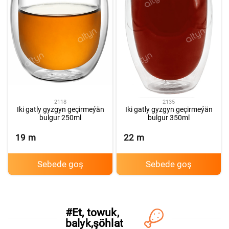
2118
2135
Iki gatly gyzgyn geçirmeýän
Iki gatly gyzgyn geçirmeýän
bulgur 250ml
bulgur 350ml
19
m
22
m
Sebede goş
Sebede goş
#
Et, towuk,
C
balyk,şöhlat