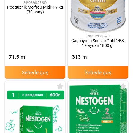
8690536805280
Podguznik Molfix 3 Midi 4-9 kg
(30 sany)
5391523058643
Çaga iýmiti Similac Gold "№3.
12 aýdan " 800 gr
71.5
m
313
m
Sebede goş
Sebede goş