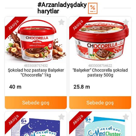
#
Arzanladyşdaky
H
harytlar
Aksiýa
Aksiýa
4833008757432
4833008754622
Şokolad hoz pastasy Balşeker
"Balşeker" Chocorella şokolad
"Chocorella" 1kg
pastasy 500g
40
m
25.8
m
Sebede goş
Sebede goş
Aksiýa
Aksiýa