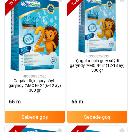
Täze
Täze
4833008757333
Çagalar üçin gury süýtli
garyndy "AMC № 3" (12-18 aý)
300 gr
4833008757326
Çagalar üçin gury süýtli
garyndy "AMC № 2" (6-12 aý)
300 gr
65
m
65
m
Sebede goş
Sebede goş