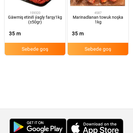
159320
4587
Gäwmiş etiniň ýagly farşy1kg
Marinadlanan towuk noşka
(±50gr)
1kg
35
m
35
m
Sebede goş
Sebede goş