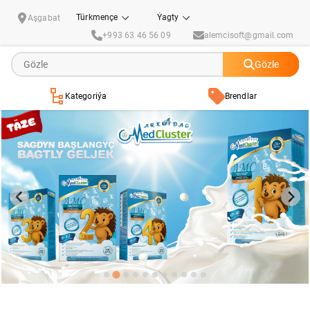
Altyn Market
Türkmençe
Ýagty
Aşgabat
+993 63 46 56 09
alemcisoft@gmail.com
Gözle
Kategoriýa
Brendlar