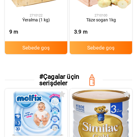
2710122
2710100
Ýeralma (1 kg)
Täze sogan 1kg
9
m
3.9
m
Sebede goş
Sebede goş
#
Çagalar üçin
F
serişdeler