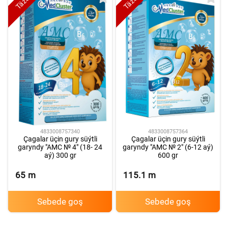
Täze
Täze
4833008757340
4833008757364
Çagalar üçin gury süýtli
Çagalar üçin gury süýtli
garyndy "AMC № 4" (18- 24
garyndy "AMC № 2" (6-12 aý)
aý) 300 gr
600 gr
65
m
115.1
m
Sebede goş
Sebede goş