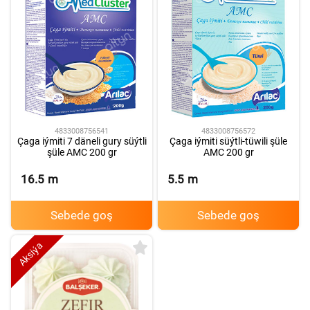
4833008756541
4833008756572
Çaga iýmiti 7 däneli gury süýtli
Çaga iýmiti süýtli-tüwili şüle
şüle AMC 200 gr
AMC 200 gr
16.5
m
5.5
m
Sebede goş
Sebede goş
Aksiýa