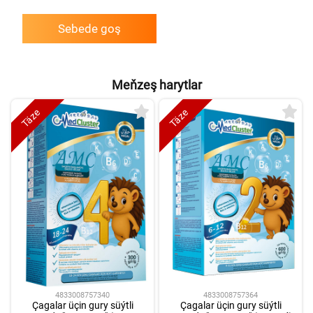
Sebede goş
Meňzeş harytlar
Täze
Täze
4833008757340
4833008757364
Çagalar üçin gury süýtli
Çagalar üçin gury süýtli