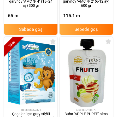
garyndy "AMC № 4" (18- 24
garyndy "AMC № 2" (6-12 aý)
aý) 300 gr
600 gr
65
m
115.1
m
Sebede goş
Sebede goş
Täze
4833008757371
4833006970079
Çagalar üçin gury süýtli
Buba "APPLE PUREE" alma