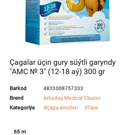
Çagalar üçin gury süýtli garyndy
"AMC № 3" (12-18 aý) 300 gr
Barkod
4833008757333
Brend
Arkadag Medical Cluster
Kategoriýa
#
Çaga iýmitleri
#
Täze
65
m