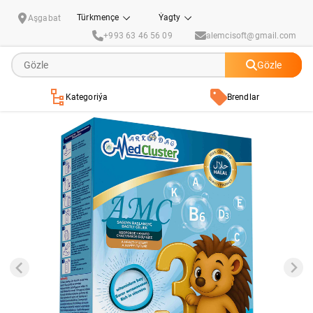
Çagalar üçin gury süýtli garyndy "AMC № 3" (12-18 aý) 300 gr
Türkmençe
Ýagty
Aşgabat
+993 63 46 56 09
alemcisoft@gmail.com
Gözle
Kategoriýa
Brendlar