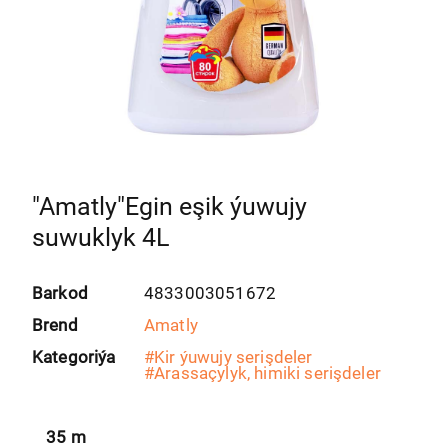
"Amatly"Egin eşik ýuwujy
suwuklyk 4L
Barkod
4833003051672
Brend
Amatly
Kategoriýa
#
Kir ýuwujy serişdeler
#
Arassaçylyk, himiki serişdeler
35
m