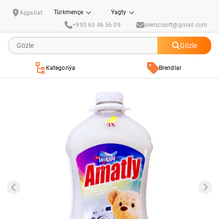
"Amatly"Egin eşik ýuwujy suwuklyk 4L
Türkmençe
Ýagty
Aşgabat
+993 63 46 56 09
alemcisoft@gmail.com
Gözle
Kategoriýa
Brendlar