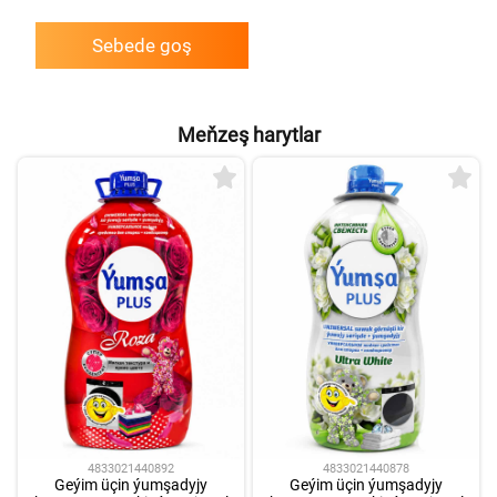
Sebede goş
Meňzeş harytlar
4833021440892
4833021440878
Geýim üçin ýumşadyjy
Geýim üçin ýumşadyjy