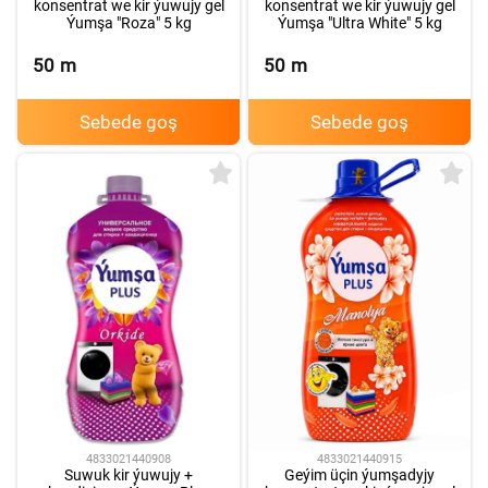
konsentrat we kir ýuwujy gel
konsentrat we kir ýuwujy gel
Ýumşa "Roza" 5 kg
Ýumşa "Ultra White" 5 kg
50
m
50
m
Sebede goş
Sebede goş
4833021440908
4833021440915
Suwuk kir ýuwujy +
Geýim üçin ýumşadyjy