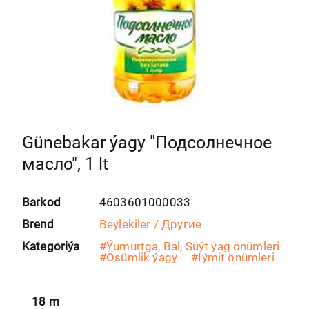
Günebakar ýagy "Подсолнечное
масло", 1 lt
Barkod
4603601000033
Brend
Beýlekiler / Другие
Kategoriýa
#
Ýumurtga, Bal, Süýt ýag önümleri
#
Ösümlik ýagy
#
Iýmit önümleri
18
m