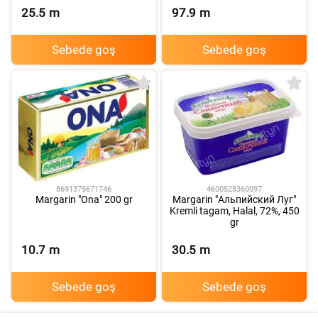
25.5
m
97.9
m
Sebede goş
Sebede goş
4600528360097
8691375671746
Margarin "Альпийский Луг"
Margarin "Ona" 200 gr
Kremli tagam, Halal, 72%, 450
gr
10.7
m
30.5
m
Sebede goş
Sebede goş