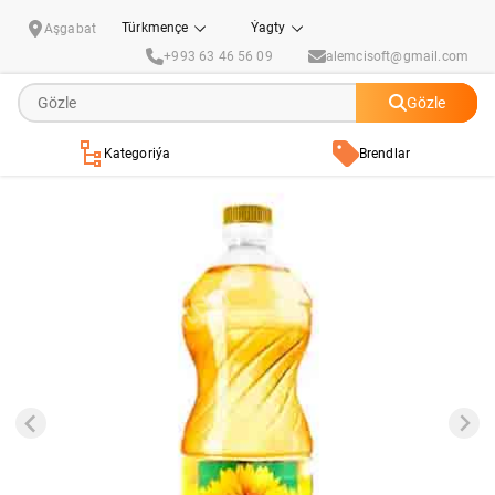
Günebakar ýagy "Подсолнечное масло", 1 lt
Türkmençe
Ýagty
Aşgabat
+993 63 46 56 09
alemcisoft@gmail.com
Gözle
Kategoriýa
Brendlar