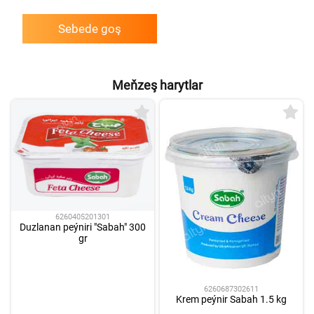
Sebede goş
Meňzeş harytlar
6260405201301
Duzlanan peýniri "Sabah" 300
gr
6260687302611
Krem peýnir Sabah 1.5 kg