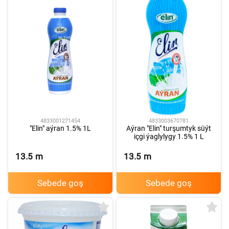
4833001271454
4833003670781
"Elin" aýran 1.5% 1L
Aýran "Elin" turşumtyk süýt
içgi ýaglylygy 1.5% 1 L
13.5
m
13.5
m
Sebede goş
Sebede goş