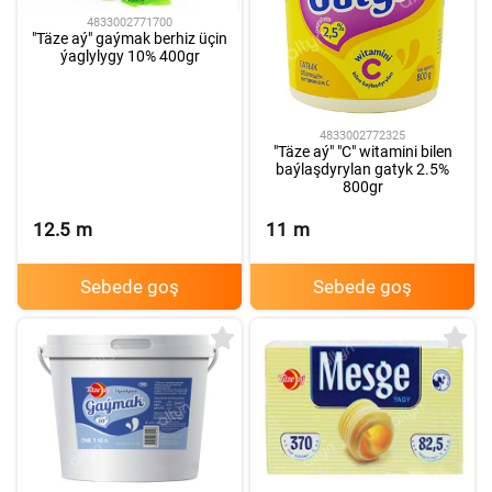
4833002771700
"Täze aý" gaýmak berhiz üçin
ýaglylygy 10% 400gr
4833002772325
"Täze aý" "C" witamini bilen
baýlaşdyrylan gatyk 2.5%
800gr
12.5
m
11
m
Sebede goş
Sebede goş