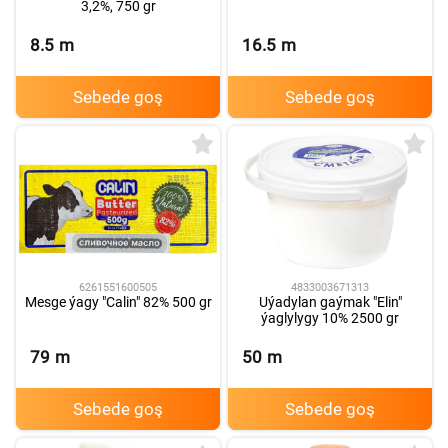
3,2%, 750 gr
8.5
m
16.5
m
Sebede goş
Sebede goş
6261551600505
4833003671313
Mesge ýagy "Calin" 82% 500 gr
Uýadylan gaýmak "Elin"
ýaglylygy 10% 2500 gr
79
m
50
m
Sebede goş
Sebede goş