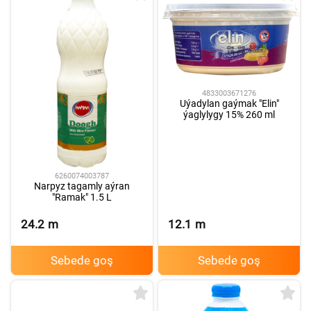
4833003671276
Uýadylan gaýmak "Elin"
ýaglylygy 15% 260 ml
6260074003787
Narpyz tagamly aýran
"Ramak" 1.5 L
24.2
m
12.1
m
Sebede goş
Sebede goş