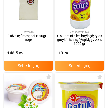
2770029
4833002772769
"Täze aý" mesgesi 1000gr ±
C witamini bilen baýlaşdyrylan
50gr
gatyk "Täze aý" ýaglylygy 2,5%
1000 gr
148.5
m
13
m
Sebede goş
Sebede goş