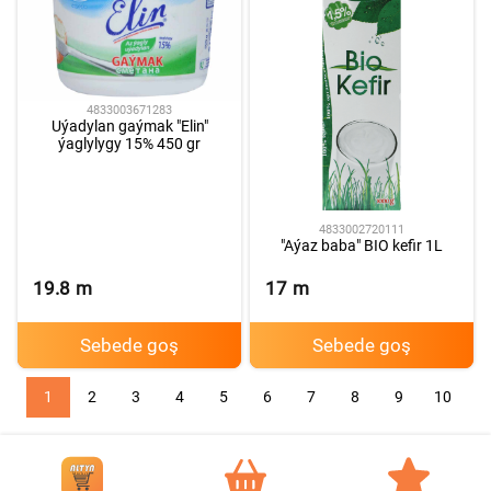
4833003671283
Uýadylan gaýmak "Elin"
ýaglylygy 15% 450 gr
4833002720111
"Aýaz baba" BIO kefir 1L
19.8
m
17
m
Sebede goş
Sebede goş
1
2
3
4
5
6
7
8
9
10