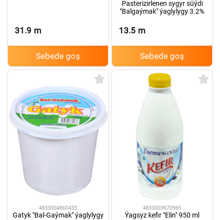
Pasterizirlenen sygyr süýdi
"Balgaýmak" ýaglylygy 3.2%
31.9
m
13.5
m
Sebede goş
Sebede goş
4833004860433
4833003670965
Gatyk "Bal-Gaýmak" ýaglylygy
Ýagsyz kefir "Elin" 950 ml