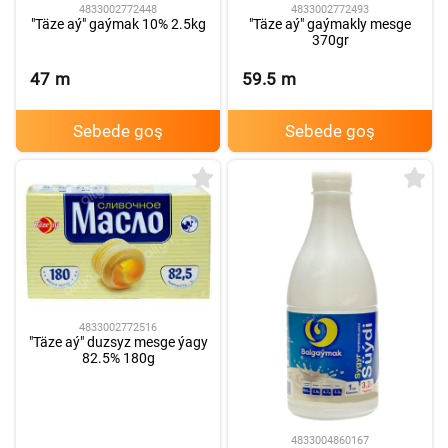
4833002772448
4833002772493
"Täze aý" gaýmak 10% 2.5kg
"Täze aý" gaýmakly mesge
370gr
47
m
59.5
m
Sebede goş
Sebede goş
4833002772516
"Täze aý" duzsyz mesge ýagy
82.5% 180g
4833004860167