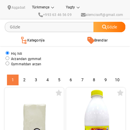
Ýumurtga, Bal, Süýt ýag önümleri
Türkmençe
Ýagty
Aşgabat
+993 63 46 56 09
alemcisoft@gmail.com
Gözle
Kategoriýa
Brendlar
Hiç hili
Arzandan gymmat
Gymmatdan arzan
1
2
3
4
5
6
7
8
9
10