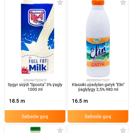
6260467520419
4833003671627
Sygyr süýdi "Spoota" 3% ýagly
Klassiki uýadylan gatyk "Elin"
1000 ml
ýaglylygy 3,5% 980 ml
18.5
m
16.5
m
Sebede goş
Sebede goş