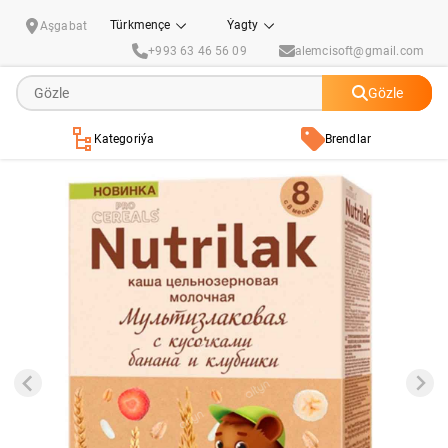
Kaşa süýtli "Nutrilak Premium Procereals" multidäneli, banan we ýertudana bölekl
Türkmençe
Ýagty
Aşgabat
+993 63 46 56 09
alemcisoft@gmail.com
Gözle
Kategoriýa
Brendlar