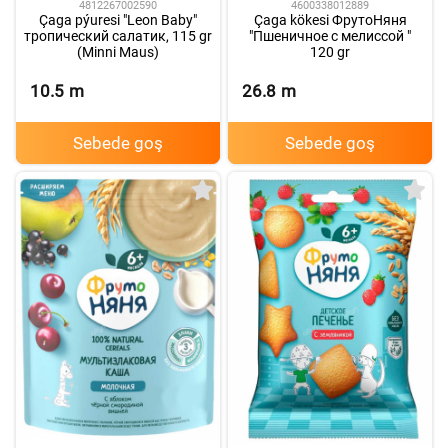
4812267002590
4600338012889
Çaga pýuresi "Leon Baby"
Çaga kökesi ФрутоНяня
тропический салатик, 115 gr
"Пшеничное с мелиссой "
(Minni Maus)
120 gr
10.5
m
26.8
m
Sebede goş
Sebede goş