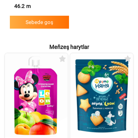
46.2
m
Sebede goş
Meňzeş harytlar