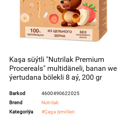
Kaşa süýtli "Nutrilak Premium
Procereals" multidäneli, banan we
ýertudana bölekli 8 aý, 200 gr
Barkod
4600490622025
Brend
Nutrilak
Kategoriýa
#
Çaga iýmitleri