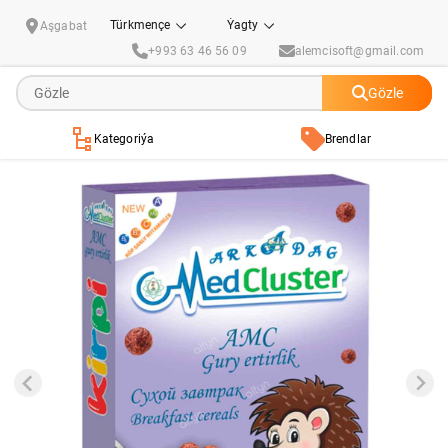
Şokolad tagamly gury ertirlik AMC 150 gr
Türkmençe
Ýagty
Aşgabat
+993 63 46 56 09
alemcisoft@gmail.com
Gözle
Kategoriýa
Brendlar