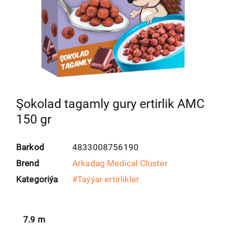
Şokolad tagamly gury ertirlik AMC
150 gr
Barkod
4833008756190
Brend
Arkadag Medical Cluster
Kategoriýa
#
Taýýar ertirlikler
7.9
m