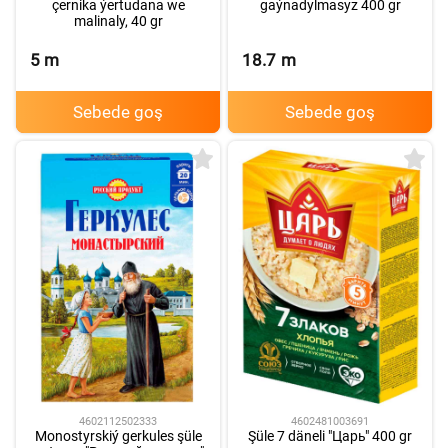
çernika ýertudana we
gaýnadylmasyz 400 gr
malinaly, 40 gr
5
m
18.7
m
Sebede goş
Sebede goş
4602112502333
4602481003691
Monostyrskiý gerkules şüle
Şüle 7 däneli "Царь" 400 gr