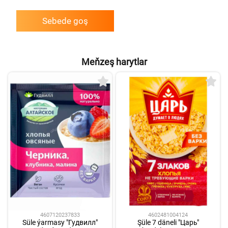
Sebede goş
Meňzeş harytlar
4607120237833
4602481004124
Süle ýarmasy "Гудвилл"
Şüle 7 däneli "Царь"