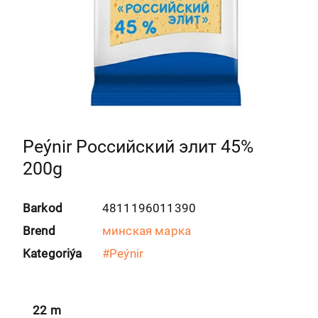
Peýnir Российский элит 45%
200g
Barkod
4811196011390
Brend
минская марка
Kategoriýa
#
Peýnir
22
m