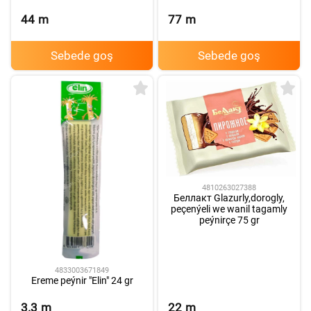
44
m
77
m
Sebede goş
Sebede goş
4810263027388
Беллакт Glazurly,dorogly,
peçenýeli we wanil tagamly
peýnirçe 75 gr
4833003671849
Ereme peýnir "Elin" 24 gr
3.3
m
22
m