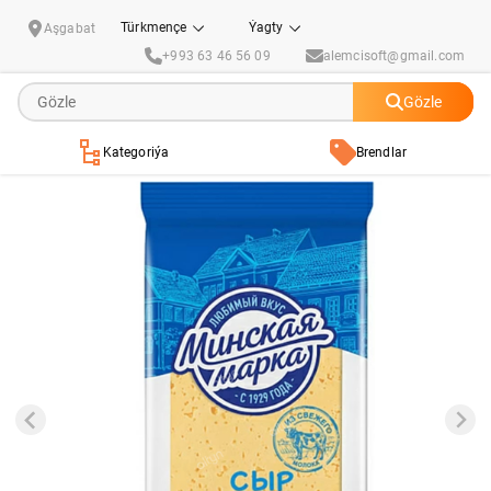
Peýnir Российский элит 45% 200g
Türkmençe
Ýagty
Aşgabat
+993 63 46 56 09
alemcisoft@gmail.com
Gözle
Kategoriýa
Brendlar