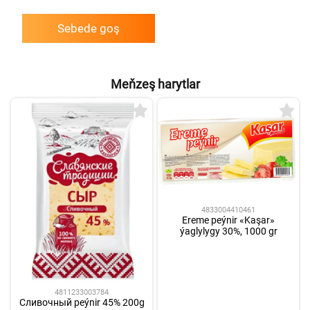
Sebede goş
Meňzeş harytlar
4833004410461
Ereme peýnir «Kaşar»
ýaglylygy 30%, 1000 gr
4811233003784
Сливочный peýnir 45% 200g