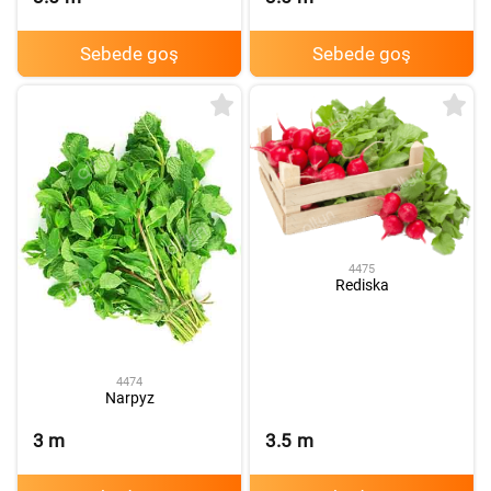
Sebede goş
Sebede goş
4475
Rediska
4474
Narpyz
3
m
3.5
m