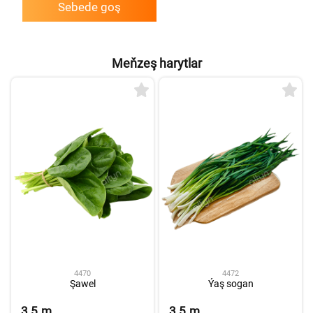
Sebede goş
Meňzeş harytlar
4470
4472
Şawel
Ýaş sogan
3.5
m
3.5
m