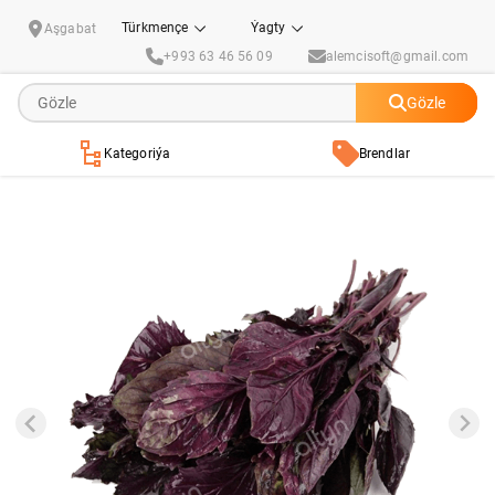
Reýhan
Türkmençe
Ýagty
Aşgabat
+993 63 46 56 09
alemcisoft@gmail.com
Gözle
Kategoriýa
Brendlar