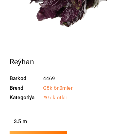
Reýhan
Barkod
4469
Brend
Gök önümler
Kategoriýa
#
Gök otlar
3.5
m