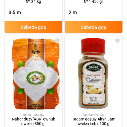
№ 0 1 kg
№ 1 450 gr
3.5
m
2
m
Sebede goş
Sebede goş
4833010061367
4833003690437
Nahar duzy ''ABR'' ownuk
Tagam goşujy Altyn Jam
üwelen 850 gr
üwelen imbir 100 gr