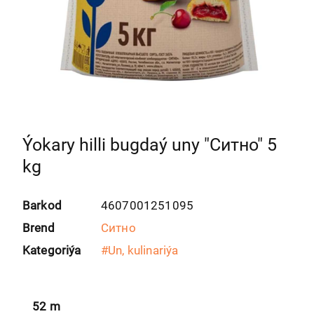
Ýokary hilli bugdaý uny "Ситно" 5
kg
Barkod
4607001251095
Brend
Ситно
Kategoriýa
#
Un, kulinariýa
52
m