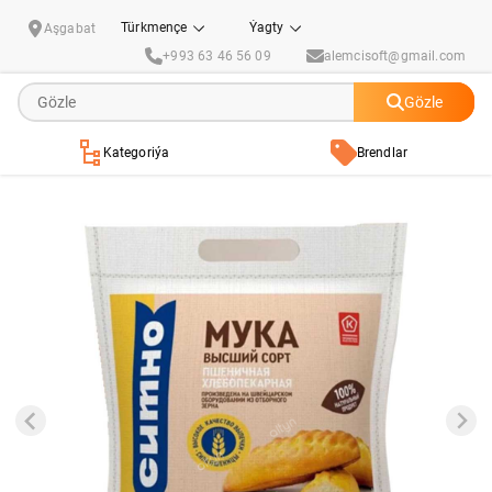
Ýokary hilli bugdaý uny "Ситно" 5 kg
Türkmençe
Ýagty
Aşgabat
+993 63 46 56 09
alemcisoft@gmail.com
Gözle
Kategoriýa
Brendlar