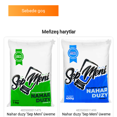
Sebede goş
Meňzeş harytlar
4835000011475
4835000011499
Nahar duzy ''Sep Meni'' üweme
Nahar duzy ''Sep Meni'' üweme