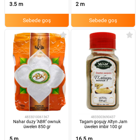
3.5
m
2
m
Sebede goş
Sebede goş
4833010061367
4833003690437
Nahar duzy ''ABR'' ownuk
Tagam goşujy Altyn Jam
üwelen 850 gr
üwelen imbir 100 gr
5
m
16.5
m