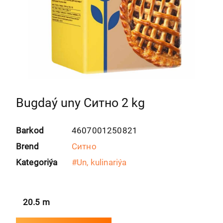
Bugdaý uny Ситно 2 kg
Barkod
4607001250821
Brend
Ситно
Kategoriýa
#
Un, kulinariýa
20.5
m