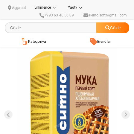
Bugdaý uny Ситно 2 kg
Türkmençe
Ýagty
Aşgabat
+993 63 46 56 09
alemcisoft@gmail.com
Gözle
Kategoriýa
Brendlar