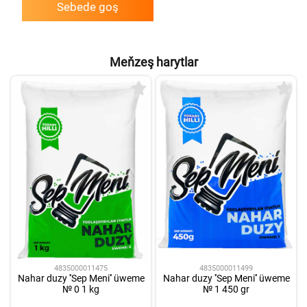
Sebede goş
Meňzeş harytlar
4835000011475
4835000011499
Nahar duzy ''Sep Meni'' üweme
Nahar duzy ''Sep Meni'' üweme
№ 0 1 kg
№ 1 450 gr