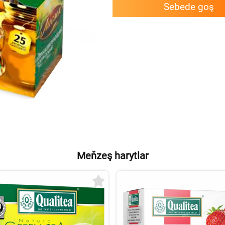
Sebede goş
Meňzeş harytlar