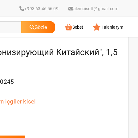
+993 63 46 56 09
alemcisoft@gmail.com
Gözle
Sebet
Halanlarym
Тонизирующий Китайский", 1,5
50245
n içgiler kisel