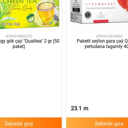
4791014002376
4791014010463
igy gök çaý "Qualitea" 2 gr (50
Paketli seýlon gara çaý Q
paket)
ýertudana tagamly 40
23.1
m
Sebede goş
Sebede goş