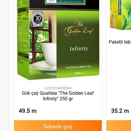
Paketli teb
4791014000594
Gök çaý Qualitea "The Golden Leaf
Infinity" 250 gr
49.5
m
35.2
m
Sebede goş