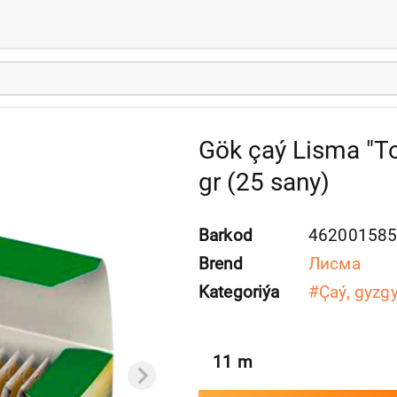
Gök çaý Lisma "
gr (25 sany)
Barkod
46200158
Brend
Лисма
Kategoriýa
#
Çaý, gyzgy
11
m