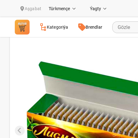
Gök çaý Lisma "Тонизирующий Китайский", 1,5 gr (25 sany)
Aşgabat
Türkmençe
Ýagty
Kategoriýa
Brendlar