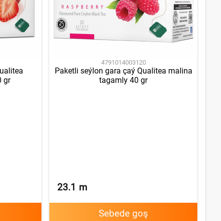
4791014003120
ualitea
Paketli seýlon gara çaý Qualitea malina
 gr
tagamly 40 gr
23.1
m
Sebede goş