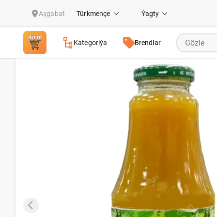
Abrikos şiresi "MFT & Rowaç" 0,5l
Aşgabat
Türkmençe
Ýagty
Kategoriýa
Brendlar