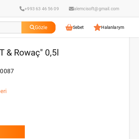
+993 63 46 56 09
alemcisoft@gmail.com
Gözle
Sebet
Halanlarym
FT & Rowaç" 0,5l
70087
eri