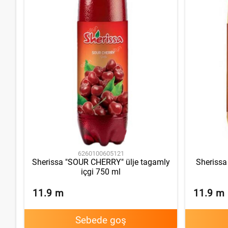
6260100605121
Sherissa "SOUR CHERRY" ülje tagamly
Sherissa
içgi 750 ml
11.9
m
11.9
m
Sebede goş