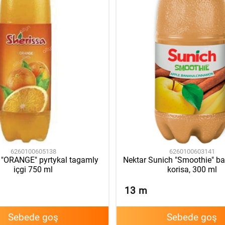
6260100605138
6260100603141
 "ORANGE" pyrtykal tagamly
Nektar Sunich "Smoothie" b
içgi 750 ml
korisa, 300 ml
13
m
Sebede goş
Sebede goş