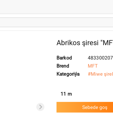
Abrikos şiresi "M
Barkod
48330020
Brend
MFT
Kategoriýa
#
Miwe şirel
11
m
Sebede goş