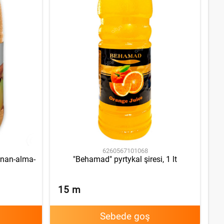
6260567101068
anan-alma-
"Behamad" pyrtykal şiresi, 1 lt
15
m
Sebede goş