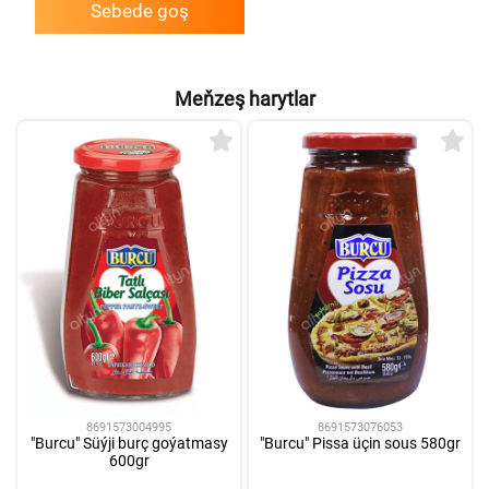
Sebede goş
Meňzeş harytlar
8691573004995
8691573076053
"Burcu" Süýji burç goýatmasy
"Burcu" Pissa üçin sous 580gr
600gr