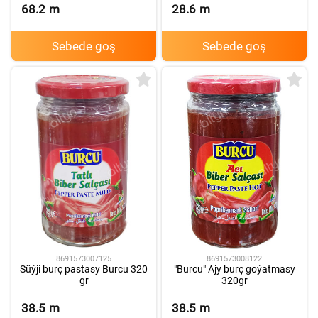
68.2
m
28.6
m
Sebede goş
Sebede goş
8691573007125
8691573008122
Süýji burç pastasy Burcu 320
"Burcu" Ajy burç goýatmasy
gr
320gr
38.5
m
38.5
m