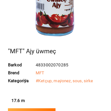
"MFT" Ajy üwmeç
Barkod
4833002070285
Brend
MFT
Kategoriýa
#
Ketçup, maýonez, sous, sirke
17.6
m