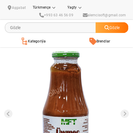
"MFT" Ajy üwmeç
Türkmençe
Ýagty
Aşgabat
+993 63 46 56 09
alemcisoft@gmail.com
Gözle
Kategoriýa
Brendlar