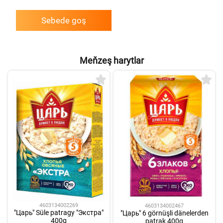
Sebede goş
Meňzeş harytlar
4603134002269
4603134002467
"Царь" Süle patragy "Экстра"
"Царь" 6 görnüşli dänelerden
400g
patrak 400g