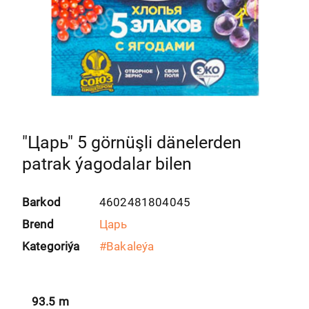
"Царь" 5 görnüşli dänelerden
patrak ýagodalar bilen
Barkod
4602481804045
Brend
Царь
Kategoriýa
#
Bakaleýa
93.5
m