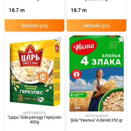
18.7
m
18.7
m
Sebede goş
Sebede goş
4603134002276
4607016245324
"Царь" Süle patragy Геркулес
Şüle "Увелка" 4 däneli 350 gr
400g