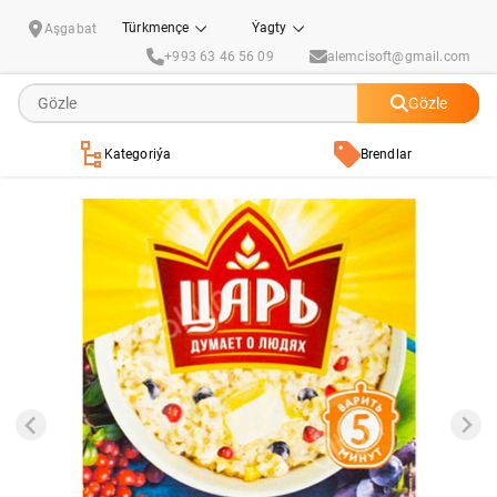
"Царь" 5 görnüşli dänelerden patrak ýagodalar bilen
Türkmençe
Ýagty
Aşgabat
+993 63 46 56 09
alemcisoft@gmail.com
Gözle
Kategoriýa
Brendlar