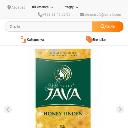
Gök çaý "Принцесса Ява" bally lipa tagamly 2 gr (25 paket)
Türkmençe
Ýagty
Aşgabat
+993 63 46 56 09
alemcisoft@gmail.com
Gözle
Kategoriýa
Brendlar