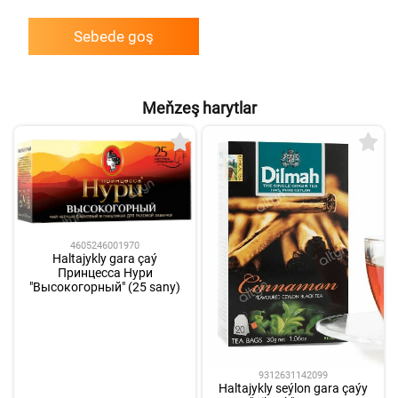
Sebede goş
Meňzeş harytlar
4605246001970
Haltajykly gara çaý
Принцесса Нури
"Высокогорный" (25 sany)
9312631142099
Haltajykly seýlon gara çaýy