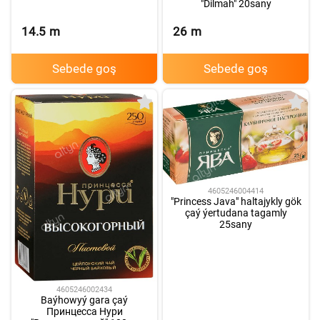
"Dilmah" 20sany
14.5
m
26
m
Sebede goş
Sebede goş
4605246004414
"Princess Java" haltajykly gök
çaý ýertudana tagamly
25sany
4605246002434
Baýhowyý gara çaý
Принцесса Нури