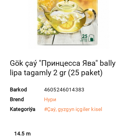
Gök çaý "Принцесса Ява" bally
lipa tagamly 2 gr (25 paket)
Barkod
4605246014383
Brend
Нури
Kategoriýa
#
Çaý, gyzgyn içgiler kisel
14.5
m