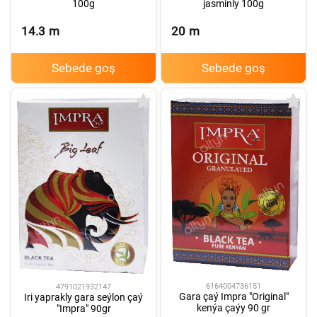
100g
jasminly 100g
14.3
m
20
m
Sebede goş
Sebede goş
6164004736151
4791021932147
Gara çaý Impra "Original"
Iri yaprakly gara seýlon çaý
kenýa çaýy 90 gr
"Impra" 90gr