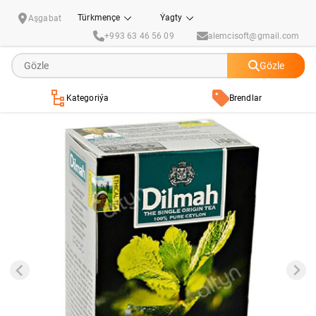
"Dilmah" Haltajykly seýlon gara çaýy narpyzly 20sany
Türkmençe
Ýagty
Aşgabat
+993 63 46 56 09
alemcisoft@gmail.com
Gözle
Kategoriýa
Brendlar