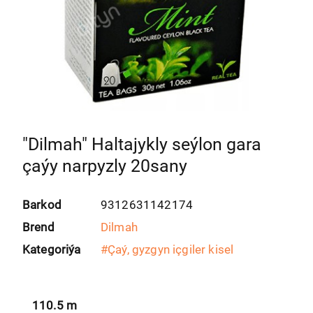
"Dilmah" Haltajykly seýlon gara
çaýy narpyzly 20sany
Barkod
9312631142174
Brend
Dilmah
Kategoriýa
#
Çaý, gyzgyn içgiler kisel
110.5
m