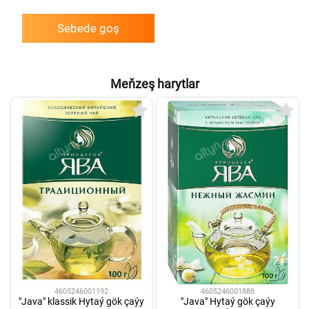
Sebede goş
Meňzeş harytlar
4605246001192
4605246001888
"Java" klassik Hytaý gök çaýy
"Java" Hytaý gök çaýy