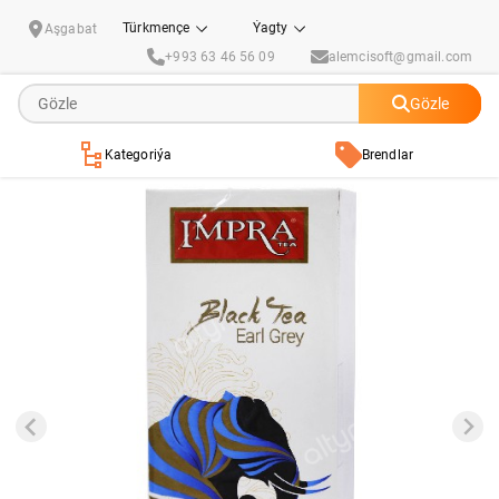
Iri yaprakly haltajykly gara seýlon çaý "Impra" bergamot tagamly (25 sany)
Türkmençe
Ýagty
Aşgabat
+993 63 46 56 09
alemcisoft@gmail.com
Gözle
Kategoriýa
Brendlar