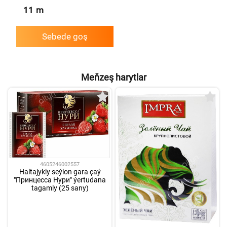
11
m
Sebede goş
Meňzeş harytlar
4605246002557
Haltajykly seýlon gara çaý
"Принцесса Нури" ýertudana
tagamly (25 sany)