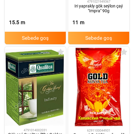
4791021949367
Iri yaprakly gök seýlon çaý
"Impra" 90g
15.5
m
11
m
Sebede goş
Sebede goş
4791014002031
6291100044931