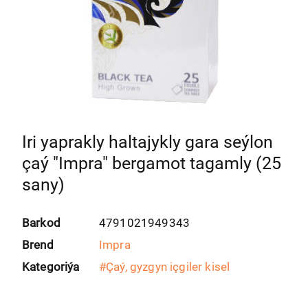
Iri yaprakly haltajykly gara seýlon
çaý "Impra" bergamot tagamly (25
sany)
Barkod
4791021949343
Brend
Impra
Kategoriýa
#
Çaý, gyzgyn içgiler kisel