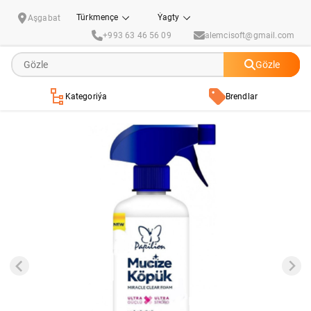
PAPILION Köpükli peç ýagyny aýyryjy 500ml
Türkmençe
Ýagty
Aşgabat
+993 63 46 56 09
alemcisoft@gmail.com
Gözle
Kategoriýa
Brendlar