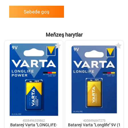
Sebede goş
Meňzeş harytlar
4008496559862
4008496847273
Batareý Varta "LONGLIFE-
Batareý Varta "Longlife" 9V (1