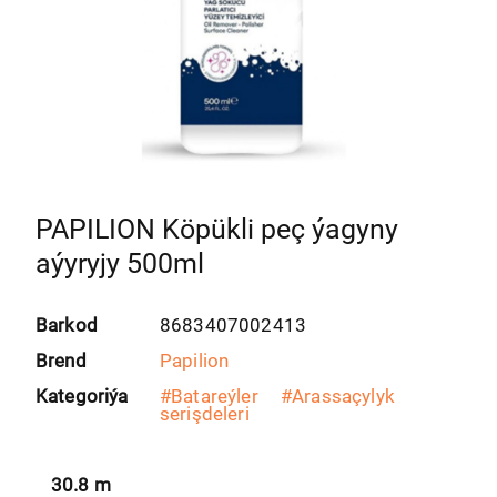
PAPILION Köpükli peç ýagyny
aýyryjy 500ml
Barkod
8683407002413
Brend
Papilion
Kategoriýa
#
Batareýler
#
Arassaçylyk
serişdeleri
30.8
m