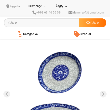
Gök reňkli uly tarelka
Türkmençe
Ýagty
Aşgabat
+993 63 46 56 09
alemcisoft@gmail.com
Gözle
Kategoriýa
Brendlar