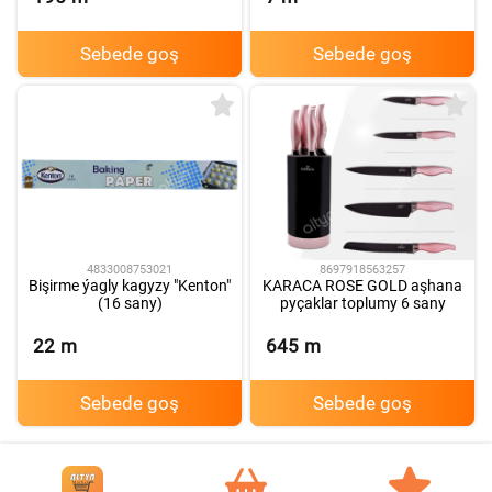
Sebede goş
Sebede goş
4833008753021
8697918563257
Bişirme ýagly kagyzy "Kenton"
KARACA ROSE GOLD aşhana
(16 sany)
pyçaklar toplumy 6 sany
22
m
645
m
Sebede goş
Sebede goş