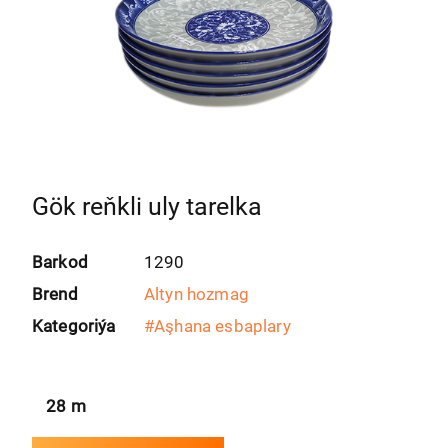
Gök reňkli uly tarelka
Barkod
1290
Brend
Altyn hozmag
Kategoriýa
#
Aşhana esbaplary
28
m