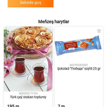
Sebede goş
Meňzeş harytlar
4607005405081
Şokolad "Победа" süýtli 25 gr
8692952171734
Türk çaý stakan toplumy
195
m
7
m