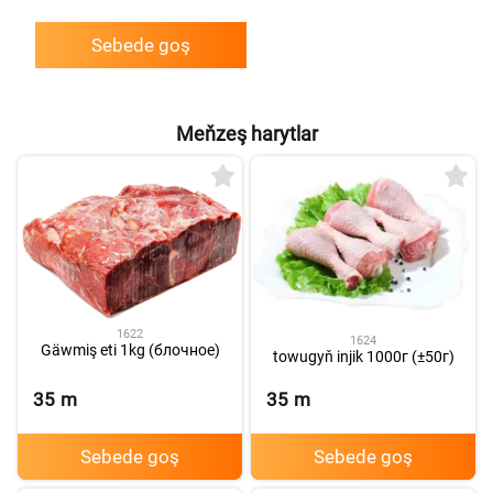
Sebede goş
Meňzeş harytlar
1622
1624
Gäwmiş eti 1kg (блочное)
towugyň injik 1000г (±50г)
35
m
35
m
Sebede goş
Sebede goş