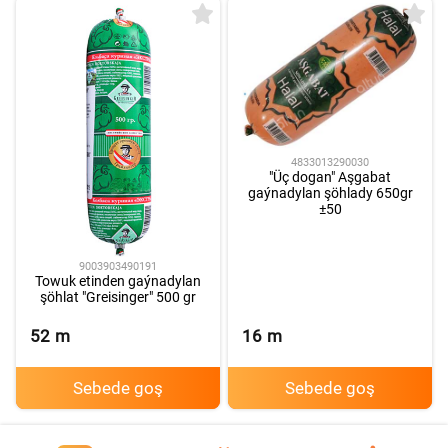
4833013290030
"Üç dogan" Aşgabat
gaýnadylan şöhlady 650gr
±50
9003903490191
Towuk etinden gaýnadylan
şöhlat "Greisinger" 500 gr
52
m
16
m
Sebede goş
Sebede goş