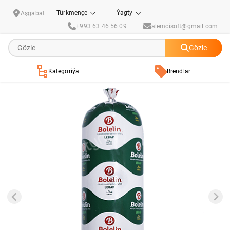
Gaýnadylan şöhlat Bolelin Lebap Halal 1000 gr (± 50 gr)
Türkmençe
Ýagty
Aşgabat
+993 63 46 56 09
alemcisoft@gmail.com
Gözle
Kategoriýa
Brendlar