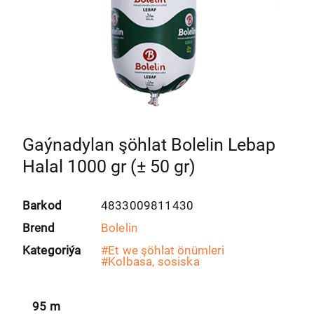
Gaýnadylan şöhlat Bolelin Lebap
Halal 1000 gr (± 50 gr)
Barkod
4833009811430
Brend
Bolelin
Kategoriýa
#
Et we şöhlat önümleri
#
Kolbasa, sosiska
95
m