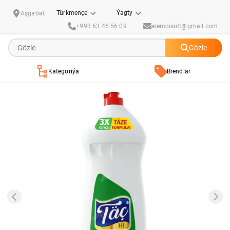
Gap-gaç ýuwujy serişde Täç Hil "Alma" 1 kg
Türkmençe
Ýagty
Aşgabat
+993 63 46 56 09
alemcisoft@gmail.com
Gözle
Kategoriýa
Brendlar