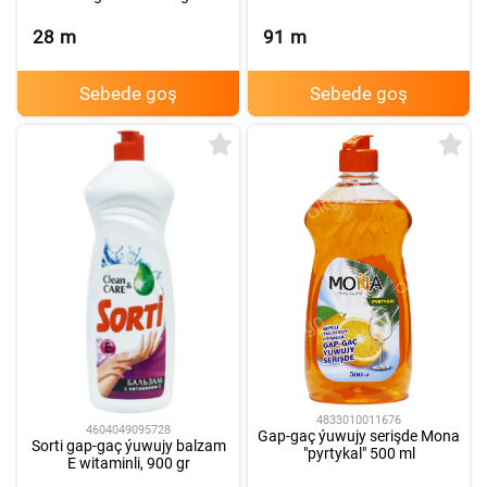
28
m
91
m
Sebede goş
Sebede goş
4833010011676
4604049095728
Gap-gaç ýuwujy serişde Mona
Sorti gap-gaç ýuwujy balzam
"pyrtykal" 500 ml
E witaminli, 900 gr