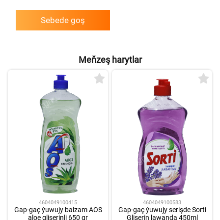
Sebede goş
Meňzeş harytlar
4604049100415
4604049100583
Gap-gaç ýuwujy balzam AOS
Gap-gaç ýuwujy serişde Sorti
aloe gliserinli 650 gr
Gliserin lawanda 450ml