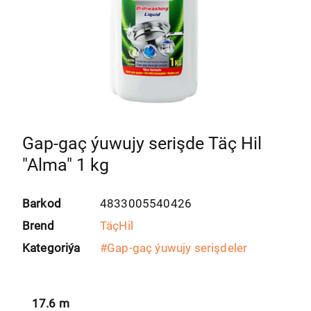
Gap-gaç ýuwujy serişde Täç Hil
"Alma" 1 kg
Barkod
4833005540426
Brend
TäçHil
Kategoriýa
#
Gap-gaç ýuwujy serişdeler
17.6
m