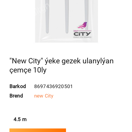
"New City" ýeke gezek ulanylýan
çemçe 10ly
Barkod
8697436920501
Brend
new City
4.5
m