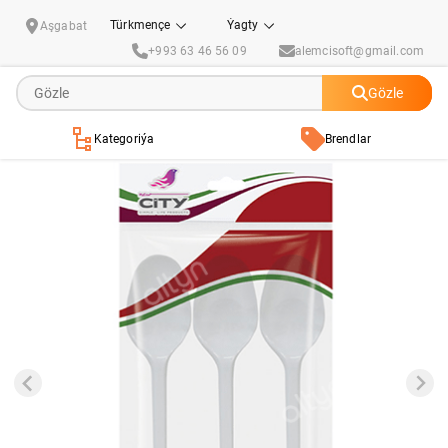
"New City" ýeke gezek ulanylýan çemçe 10ly
Türkmençe
Ýagty
Aşgabat
+993 63 46 56 09
alemcisoft@gmail.com
Gözle
Kategoriýa
Brendlar