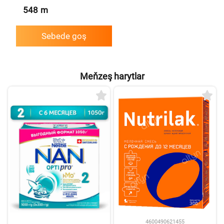
548
m
Sebede goş
Meňzeş harytlar
4600490621455