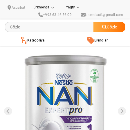
Çagalar üçin gury süýtli garyndy NAN 1 "Гиппоалергенный" (doglandan başlap)
Türkmençe
Ýagty
Aşgabat
+993 63 46 56 09
alemcisoft@gmail.com
Gözle
Kategoriýa
Brendlar