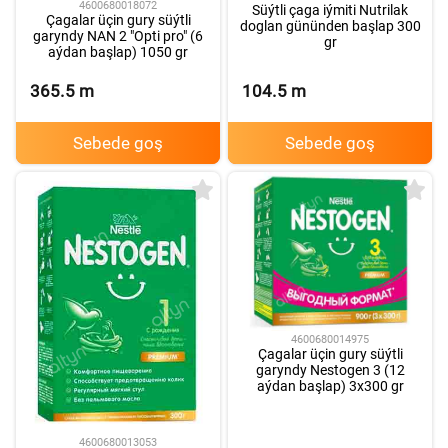
4600680018072
Süýtli çaga iýmiti Nutrilak
Çagalar üçin gury süýtli
doglan gününden başlap 300
garyndy NAN 2 "Opti pro" (6
gr
aýdan başlap) 1050 gr
365.5
m
104.5
m
Sebede goş
Sebede goş
4600680014975
Çagalar üçin gury süýtli
garyndy Nestogen 3 (12
aýdan başlap) 3x300 gr
4600680013053