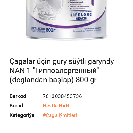
Çagalar üçin gury süýtli garyndy
NAN 1 "Гиппоалергенный"
(doglandan başlap) 800 gr
Barkod
7613038453736
Brend
Nestle NAN
Kategoriýa
#
Çaga iýmitleri