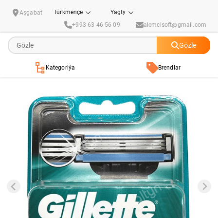
Çalyşylýan kassetaly päki Gillette "Mach 3" (2sany)
Türkmençe
Ýagty
Aşgabat
+993 63 46 56 09
alemcisoft@gmail.com
Gözle
Kategoriýa
Brendlar