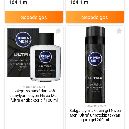
164.1
m
164.1
m
Sebede goş
Sebede goş
4005900495341
Sakgal syranyňdan soň
ulanylýan losýon Nivea Men
"Ultra antibakterial" 100 ml
4005900497574
Sakgal syrmak üçin gel Nivea
Men "Ultra" ultratekiz-taýýan
gara gel 200 ml