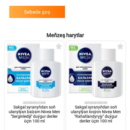
Sebede goş
Meňzeş harytlar
4005808925988
4005808588558
Sakgal syranyňdan soň
Sakgal syranyňdan soň
ulanylýan balzam Nivea Men
ulanylýan losýon Nivea Men
"Serginlediji" duýgur deriler
"Rahatlandyryjy" duýgur
üçin 100 ml
deriler üçin 100 ml