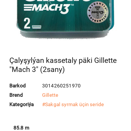
Çalyşylýan kassetaly päki Gillette
"Mach 3" (2sany)
Barkod
3014260251970
Brend
Gillette
Kategoriýa
#
Sakgal syrmak üçin seride
85.8
m