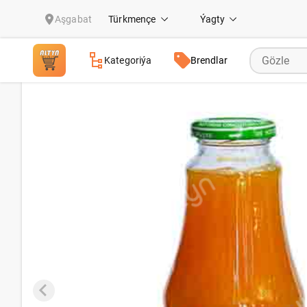
Kädi nektary MFT göni sykylyp alnan şireden taýýarlanan 500 ml
Aşgabat
Türkmençe
Ýagty
Kategoriýa
Brendlar