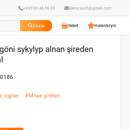
+993 63 46 56 09
alemcisoft@gmail.com
Gözle
Sebet
Halanlarym
göni sykylyp alnan şireden
l
70186
 içgiler
#
Miwe şireleri