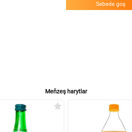
Sebede goş
Meňzeş harytlar