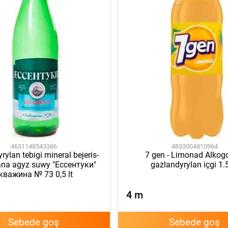
4631148543386
4833004810964
rylan tebigi mineral bejeris-
7 gen - Limonad Alkog
na agyz suwy "Ессентуки"
gazlandyrylan içgi 1.5
кважина № 73 0,5 lt
4
m
Sebede goş
Sebede goş