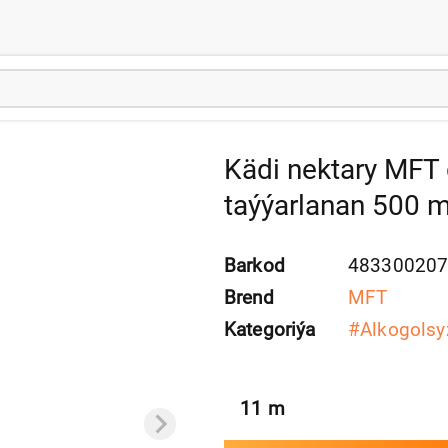
Kädi nektary MFT 
taýýarlanan 500 m
Barkod
48330020
Brend
MFT
Kategoriýa
#
Alkogolsyz
11
m