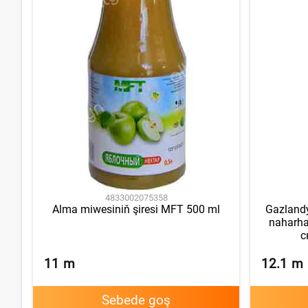
4833002075358
Alma miwesiniň şiresi MFT 500 ml
Gazlandy
naharha
с
11
m
12.1
m
Sebede goş