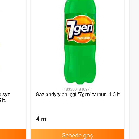
4833004810971
olsyz
Gazlandyrylan içgi "7gen" tarhun, 1.5 lt
 lt.
4
m
Sebede goş