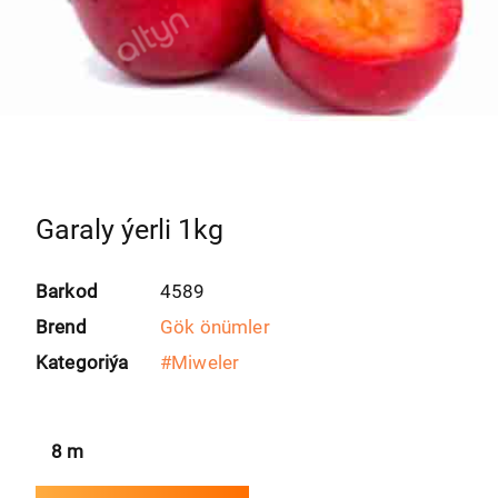
Garaly ýerli 1kg
Barkod
4589
Brend
Gök önümler
Kategoriýa
#
Miweler
8
m