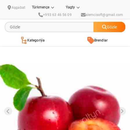
Garaly ýerli 1kg
Türkmençe
Ýagty
Aşgabat
+993 63 46 56 09
alemcisoft@gmail.com
Gözle
Kategoriýa
Brendlar