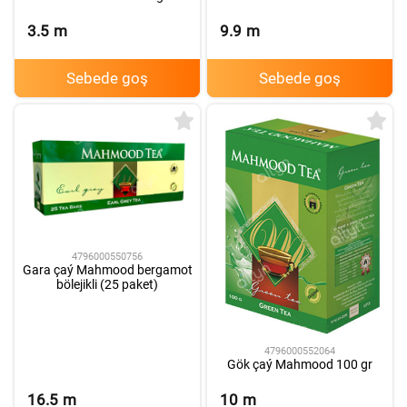
3.5
m
9.9
m
Sebede goş
Sebede goş
4796000550756
Gara çaý Mahmood bergamot
bölejikli (25 paket)
4796000552064
Gök çaý Mahmood 100 gr
16.5
m
10
m