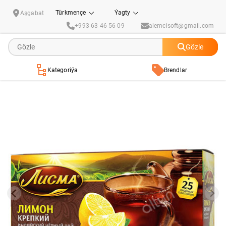
Gara çaý Lisma "Крепкий Лимон" 1.5 gr (25 sany)
Türkmençe
Ýagty
Aşgabat
+993 63 46 56 09
alemcisoft@gmail.com
Gözle
Kategoriýa
Brendlar