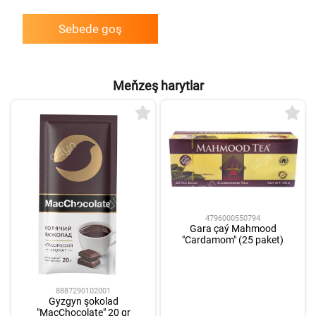
Sebede goş
Meňzeş harytlar
4796000550794
Gara çaý Mahmood
"Cardamom" (25 paket)
8887290102001
Gyzgyn şokolad
"MacChocolate" 20 gr