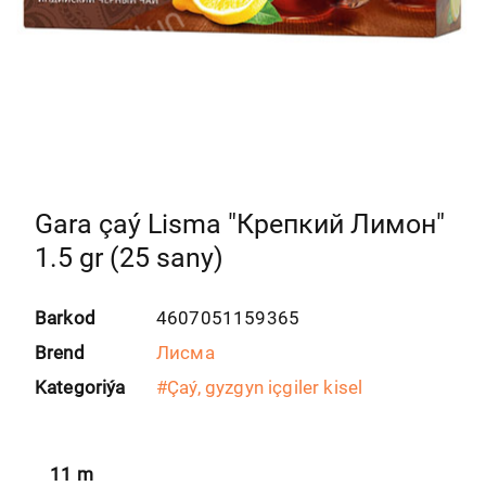
Gara çaý Lisma "Крепкий Лимон"
1.5 gr (25 sany)
Barkod
4607051159365
Brend
Лисма
Kategoriýa
#
Çaý, gyzgyn içgiler kisel
11
m