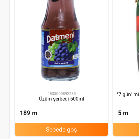
4833005892235
"7 gün" mi
Üzüm şerbedi 500ml
189
m
5
m
Sebede goş