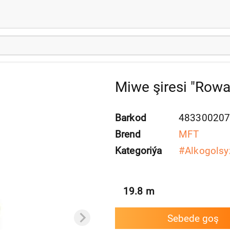
Miwe şiresi "Rowaç
Barkod
48330020
Brend
MFT
Kategoriýa
#
Alkogolsyz
19.8
m
Sebede goş