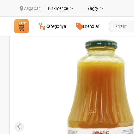
Miwe şiresi "Rowaç" Abrikos 1 lt
Aşgabat
Türkmençe
Ýagty
Kategoriýa
Brendlar