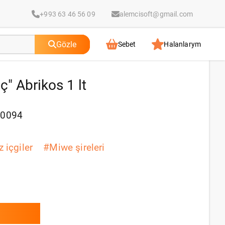
+993 63 46 56 09
alemcisoft@gmail.com
Gözle
Sebet
Halanlarym
" Abrikos 1 lt
70094
 içgiler
#
Miwe şireleri