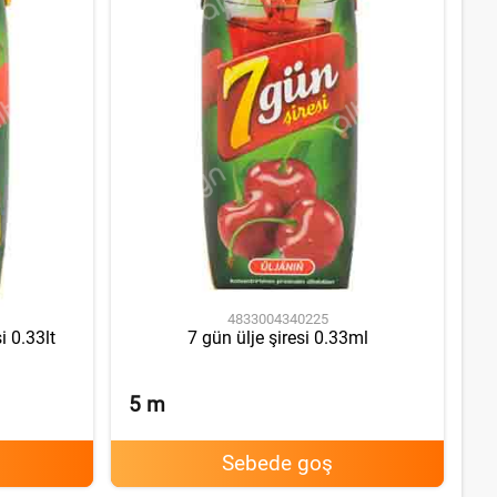
4833004340225
i 0.33lt
7 gün ülje şiresi 0.33ml
5
m
Sebede goş