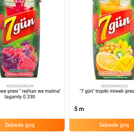
4833004340249
4833004340232
we şiresi " reýhan we malina"
"7 gün" tropiki miweli şires
tagamly 0.33lt
5
m
Sebede goş
Sebede goş