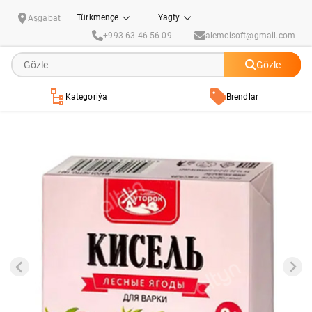
Kisel Бабушкин Хуторок "Лесные ягоды" 180 gr
Türkmençe
Ýagty
Aşgabat
+993 63 46 56 09
alemcisoft@gmail.com
Gözle
Kategoriýa
Brendlar