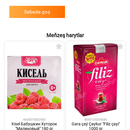
Sebede goş
Meňzeş harytlar
4600874002900
8690105004045
Kisel Бабушкин Хуторок
Gara çaý Çaykur "Filiz çayi"
"Малиновый" 180 gr
1000 gr