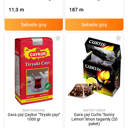
11.3
m
187
m
Sebede goş
Sebede goş
8690105000436
4607051158269
Gara çaý Çaykur "Tiryaki çayi"
Gara çaý Curtis "Sunny
1000 gr
Lemon" limon tagamly (20
paket)