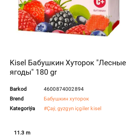
Kisel Бабушкин Хуторок "Лесные
ягоды" 180 gr
Barkod
4600874002894
Brend
Бабушкин хуторок
Kategoriýa
#
Çaý, gyzgyn içgiler kisel
11.3
m