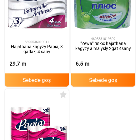
4605331019309
8690536010011
"Zewa" плюс hajathana
Hajathana kagyzy Papia, 3
kagyzy alma ysly 2gat 4sany
gatlak, 4 sany
29.7
m
6.5
m
Sebede goş
Sebede goş