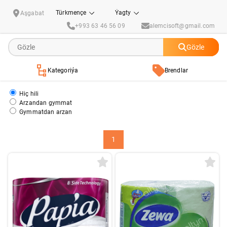
Papia
Türkmençe
Ýagty
Aşgabat
+993 63 46 56 09
alemcisoft@gmail.com
Gözle
Kategoriýa
Brendlar
Hiç hili
Arzandan gymmat
Gymmatdan arzan
1