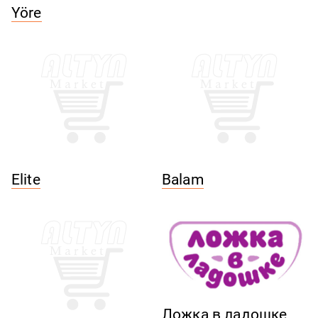
Yöre
Elite
Balam
Ложка в ладошке