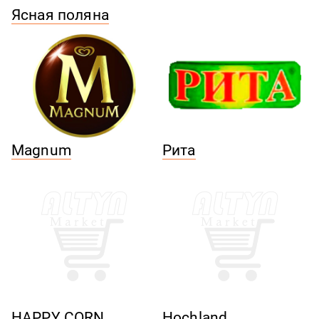
Ясная поляна
Magnum
Рита
HAPPY CORN
Hochland