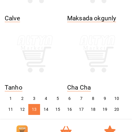
Calve
Maksada okgunly
Tanho
Cha Cha
1
2
3
4
5
6
7
8
9
10
11
12
13
14
15
16
17
18
19
20