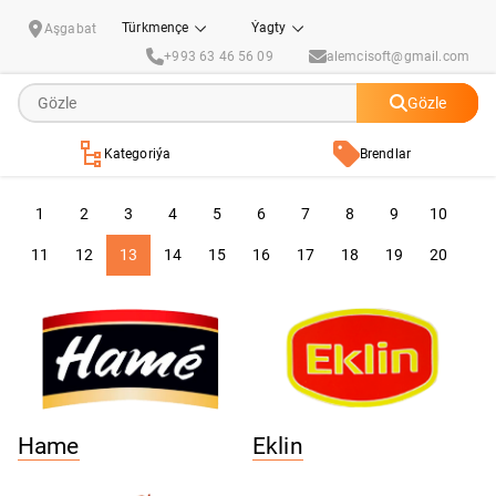
Brendlar
Türkmençe
Ýagty
Aşgabat
+993 63 46 56 09
alemcisoft@gmail.com
Gözle
Kategoriýa
Brendlar
1
2
3
4
5
6
7
8
9
10
11
12
13
14
15
16
17
18
19
20
Hame
Eklin