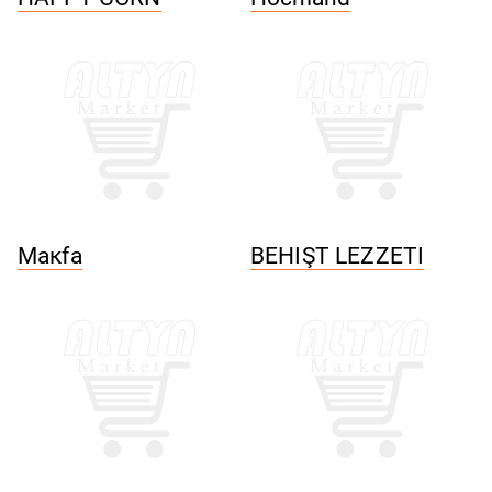
Макfа
BEHIŞT LEZZETI