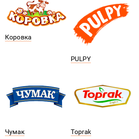
Коровка
PULPY
Чумак
Toprak