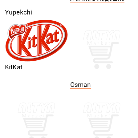
Yupekchi
KitKat
Osman