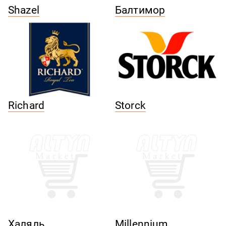
Shazel
Балтимор
Richard
Storck
Халяль
Millennium