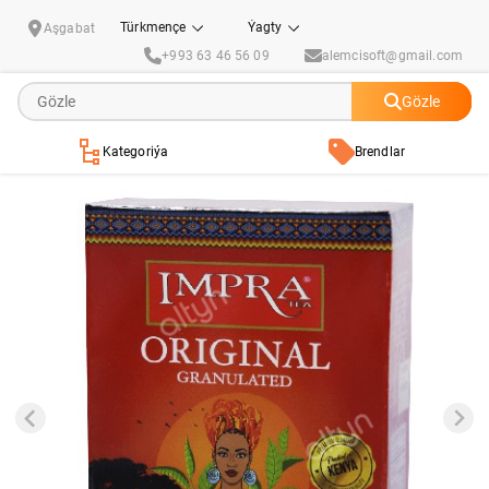
Gara çaý Impra "Original" kenýa çaýy 90 gr
Türkmençe
Ýagty
Aşgabat
+993 63 46 56 09
alemcisoft@gmail.com
Gözle
Kategoriýa
Brendlar