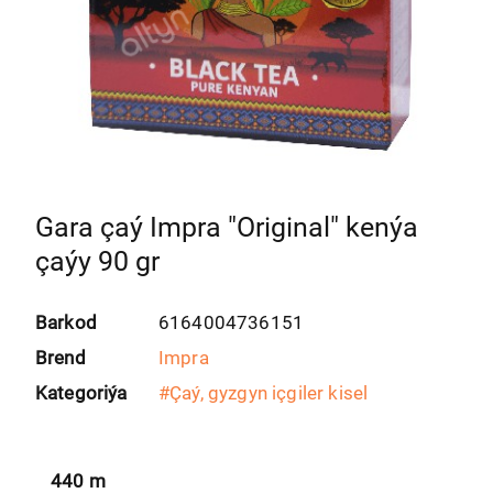
Gara çaý Impra "Original" kenýa
çaýy 90 gr
Barkod
6164004736151
Brend
Impra
Kategoriýa
#
Çaý, gyzgyn içgiler kisel
440
m