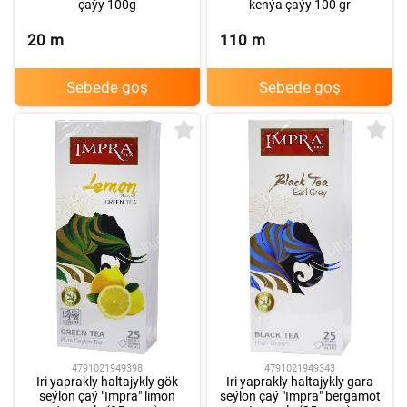
kenýa çaýy 100 gr
çaýy 100g
20
m
110
m
Sebede goş
Sebede goş
4791021949398
4791021949343
Iri yaprakly haltajykly gök
Iri yaprakly haltajykly gara
seýlon çaý "Impra" limon
seýlon çaý "Impra" bergamot