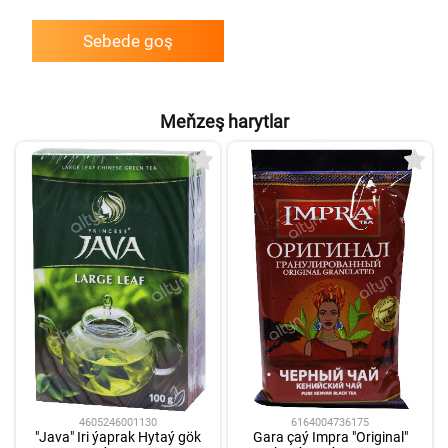
Sebede goş
Meňzeş harytlar
6164004736175
4605246001130
Gara çaý Impra "Original"
"Java" Iri ýaprak Hytaý gök