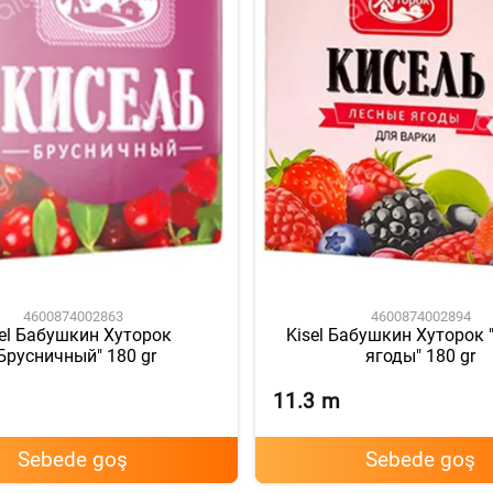
4600874002863
4600874002894
sel Бабушкин Хуторок
Kisel Бабушкин Хуторок 
Брусничный" 180 gr
ягоды" 180 gr
11.3
m
Sebede goş
Sebede goş