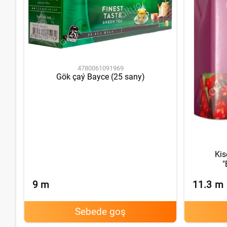
4780061091969
Gök çaý Bayce (25 sany)
Ki
"
9
m
11.3
m
Sebede goş