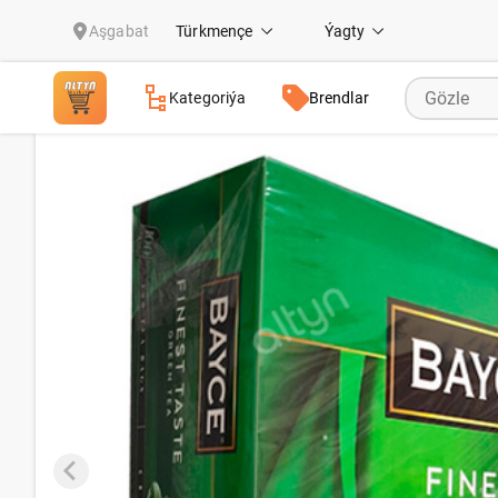
Gök çaý Bayce (100 sany)
Aşgabat
Türkmençe
Ýagty
Kategoriýa
Brendlar