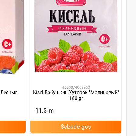
4600874002900
"Лесные
Kisel Бабушкин Хуторок "Малиновый"
180 gr
11.3
m
Sebede goş