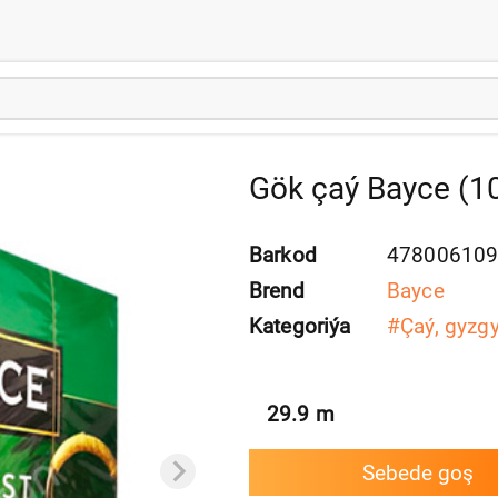
Gök çaý Bayce (1
Barkod
47800610
Brend
Bayce
Kategoriýa
#
Çaý, gyzgy
29.9
m
Sebede goş